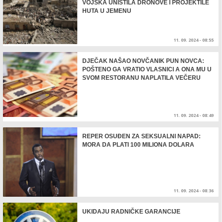
VOJSKA UNIŠTILA DRONOVE I PROJEKTILE
HUTA U JEMENU
11. 09. 2024 - 08:55
DJEČAK NAŠAO NOVČANIK PUN NOVCA:
POŠTENO GA VRATIO VLASNICI A ONA MU U
SVOM RESTORANU NAPLATILA VEČERU
11. 09. 2024 - 08:49
REPER OSUĐEN ZA SEKSUALNI NAPAD:
MORA DA PLATI 100 MILIONA DOLARA
11. 09. 2024 - 08:36
UKIDAJU RADNIČKE GARANCIJE