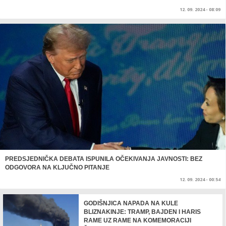
12. 09. 2024 - 08:09
PREDSJEDNIČKA DEBATA ISPUNILA OČEKIVANJA JAVNOSTI: BEZ
ODGOVORA NA KLJUČNO PITANJE
12. 09. 2024 - 00:54
GODIŠNJICA NAPADA NA KULE
BLIZNAKINJE: TRAMP, BAJDEN I HARIS
RAME UZ RAME NA KOMEMORACIJI