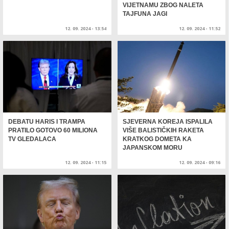
VIJETNAMU ZBOG NALETA
TAJFUNA JAGI
12. 09. 2024 - 13:54
12. 09. 2024 - 11:52
DEBATU HARIS I TRAMPA
SJEVERNA KOREJA ISPALILA
PRATILO GOTOVO 60 MILIONA
VIŠE BALISTIČKIH RAKETA
TV GLEDALACA
KRATKOG DOMETA KA
JAPANSKOM MORU
12. 09. 2024 - 11:15
12. 09. 2024 - 09:16