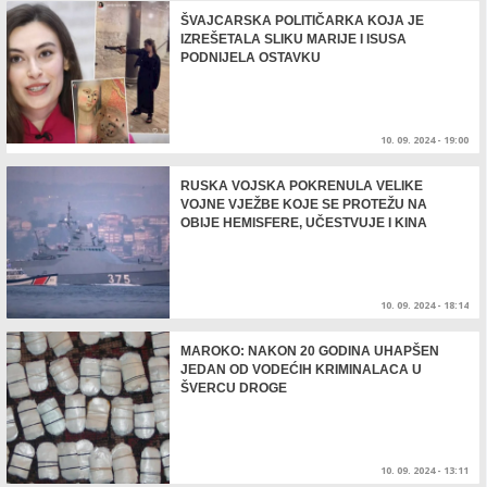
ŠVAJCARSKA POLITIČARKA KOJA JE
IZREŠETALA SLIKU MARIJE I ISUSA
PODNIJELA OSTAVKU
10. 09. 2024 - 19:00
RUSKA VOJSKA POKRENULA VELIKE
VOJNE VJEŽBE KOJE SE PROTEŽU NA
OBIJE HEMISFERE, UČESTVUJE I KINA
10. 09. 2024 - 18:14
MAROKO: NAKON 20 GODINA UHAPŠEN
JEDAN OD VODEĆIH KRIMINALACA U
ŠVERCU DROGE
10. 09. 2024 - 13:11