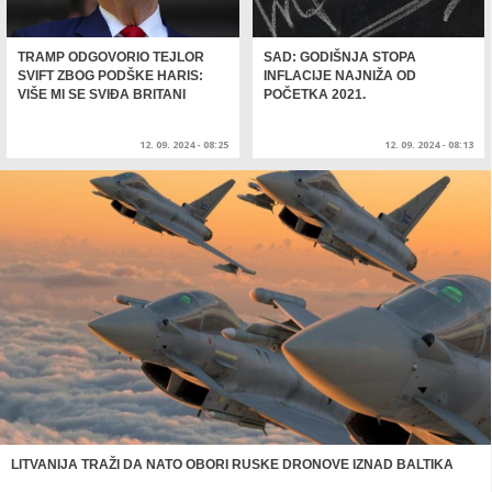
TRAMP ODGOVORIO TEJLOR
SAD: GODIŠNJA STOPA
SVIFT ZBOG PODŠKE HARIS:
INFLACIJE NAJNIŽA OD
VIŠE MI SE SVIĐA BRITANI
POČETKA 2021.
12. 09. 2024 - 08:25
12. 09. 2024 - 08:13
LITVANIJA TRAŽI DA NATO OBORI RUSKE DRONOVE IZNAD BALTIKA