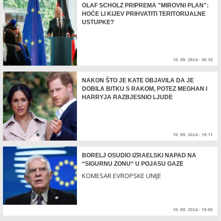
OLAF SCHOLZ PRIPREMA "MIROVNI PLAN":
HOĆE LI KIJEV PRIHVATITI TERITORIJALNE
USTUPKE?
10. 09. 2024 - 20:35
NAKON ŠTO JE KATE OBJAVILA DA JE
DOBILA BITKU S RAKOM, POTEZ MEGHAN I
HARRYJA RAZBJESNIO LJUDE
10. 09. 2024 - 19:11
BORELJ OSUDIO IZRAELSKI NAPAD NA
“SIGURNU ZONU“ U POJASU GAZE
KOMESAR EVROPSKE UNIJE
10. 09. 2024 - 19:05