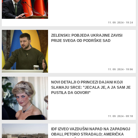
11. 09. 2024 - 19:24
ZELENSKI: POBJEDA UKRAJINE ZAVISI
PRIJE SVEGA OD PODRŠKE SAD
11. 09. 2024 - 19:06
NOVI DETALJI O PRINCEZI DAJANI KOJI
SLAMAJU SRCE: ”JECALA JE, A JA SAM JE
PUSTILA DA GOVORI”
11. 09. 2024 - 09:18
IDF IZVEO VAZDUŠNI NAPAD NA ZAPADNOJ
OBALI, PETORO STRADALO; AMERIČKA