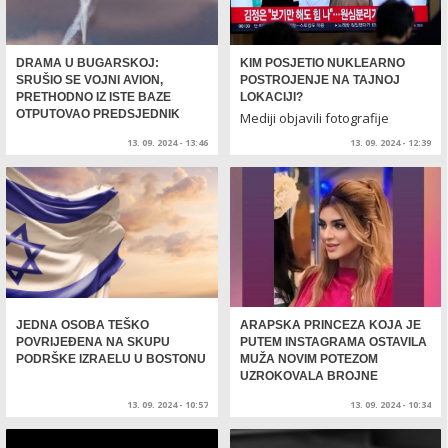
DRAMA U BUGARSKOJ:
KIM POSJETIO NUKLEARNO
SRUŠIO SE VOJNI AVION,
POSTROJENJE NA TAJNOJ
PRETHODNO IZ ISTE BAZE
LOKACIJI?
OTPUTOVAO PREDSJEDNIK
Mediji objavili fotografije
13. 09. 2024 - 13:46
13. 09. 2024 - 12:39
JEDNA OSOBA TEŠKO
ARAPSKA PRINCEZA KOJA JE
POVRIJEĐENA NA SKUPU
PUTEM INSTAGRAMA OSTAVILA
PODRŠKE IZRAELU U BOSTONU
MUŽA NOVIM POTEZOM
UZROKOVALA BROJNE
REAKCIJE
13. 09. 2024 - 10:57
13. 09. 2024 - 10:34