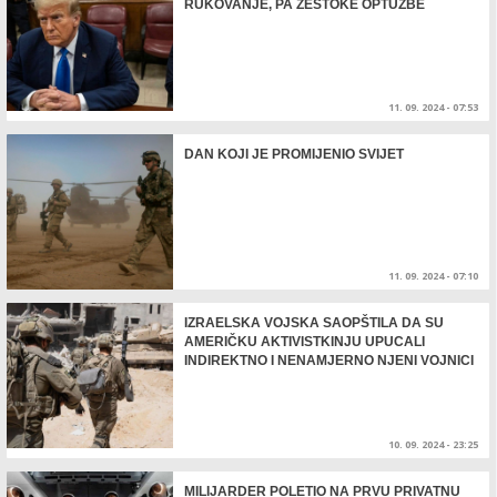
RUKOVANJE, PA ŽESTOKE OPTUŽBE
11. 09. 2024 - 07:53
DAN KOJI JE PROMIJENIO SVIJET
11. 09. 2024 - 07:10
IZRAELSKA VOJSKA SAOPŠTILA DA SU
AMERIČKU AKTIVISTKINJU UPUCALI
INDIREKTNO I NENAMJERNO NJENI VOJNICI
10. 09. 2024 - 23:25
MILIJARDER POLETIO NA PRVU PRIVATNU