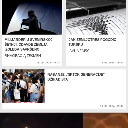
MILIJARDER U SVEMIRSKOJ
JAK ZEMLJOTRES POGODIO
ŠETNJI: ODAVDE ZEMLJA
TURSKU
IZGLEDA SAVRŠENO
JAVLJA EMSC
FINACIRAO AJZEKMEN
13. 09. 2024 - 10:04
13. 09. 2024 - 09:59
RAĐANJE „TIKTOK GENERACIJE“
DŽIHADISTA
13. 09. 2024 - 09:37