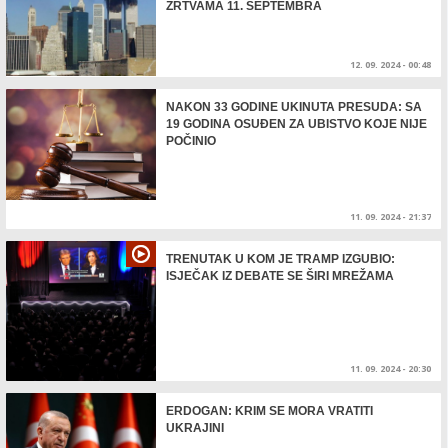
ŽRTVAMA 11. SEPTEMBRA
12. 09. 2024 - 00:48
NAKON 33 GODINE UKINUTA PRESUDA: SA
19 GODINA OSUĐEN ZA UBISTVO KOJE NIJE
POČINIO
11. 09. 2024 - 21:37
TRENUTAK U KOM JE TRAMP IZGUBIO:
ISJEČAK IZ DEBATE SE ŠIRI MREŽAMA
11. 09. 2024 - 20:30
ERDOGAN: KRIM SE MORA VRATITI
UKRAJINI