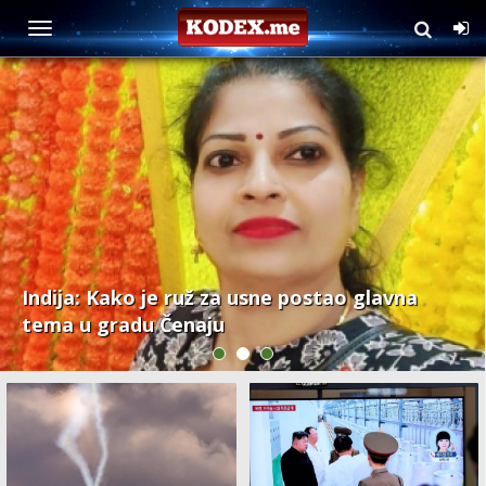
Svijet
Indija: Kako je ruž za usne postao glavna
tema u gradu Čenaju