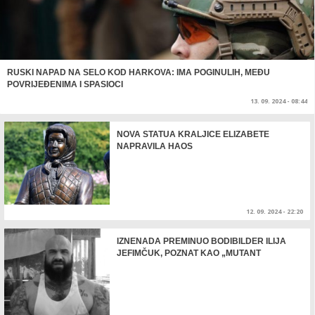
RUSKI NAPAD NA SELO KOD HARKOVA: IMA POGINULIH, MEĐU
POVRIJEĐENIMA I SPASIOCI
13. 09. 2024 - 08:44
NOVA STATUA KRALJICE ELIZABETE
NAPRAVILA HAOS
12. 09. 2024 - 22:20
IZNENADA PREMINUO BODIBILDER ILIJA
JEFIMČUK, POZNAT KAO „MUTANT