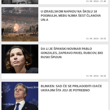
12. 09. 2024 - 21:49
U IZRAELSKOM NAPADU NA ŠKOLU 18
POGINULIH, MEĐU NJIMA ŠEST ČLANOVA
UN-A
12. 09. 2024 - 20:33
DA LI JE ŠPANSKI NOVINAR PABLO
GONZALES, ZAPRAVO PAVEL RUBCOV, BIO
RUSKI ŠPIJUN
12. 09. 2024 - 20:20
BLINKEN: SAD ĆE SE PRILAGODITI I DAĆE
UKRAJINI ŠTA JOJ JE POTREBNO