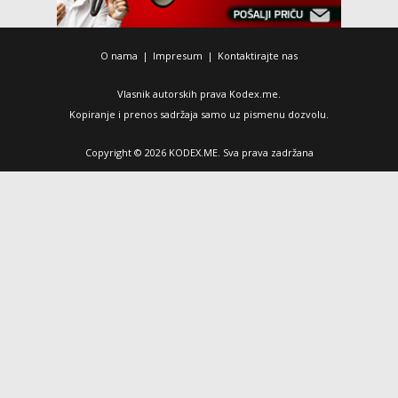
O nama
|
Impresum
|
Kontaktirajte nas
Vlasnik autorskih prava Kodex.me.
Kopiranje i prenos sadržaja samo uz pismenu dozvolu.
Copyright © 2026 KODEX.ME. Sva prava zadržana