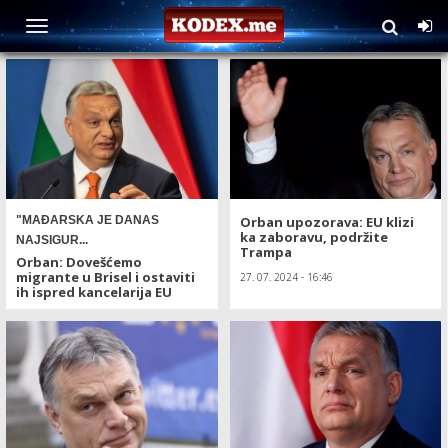
TAG: Viktor Orban
"MAĐARSKA JE DANAS
Orban upozorava: EU klizi
ka zaboravu, podržite
NAJSIGUR...
Trampa
Orban: Dovešćemo
migrante u Brisel i ostaviti
27. 07. 2024 - 16:46
ih ispred kancelarija EU
07. 10. 2024 - 10:29