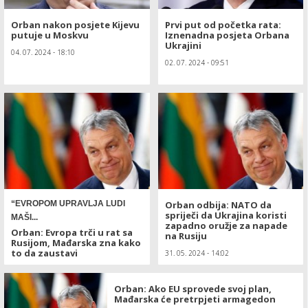
Orban nakon posjete Kijevu
Prvi put od početka rata:
putuje u Moskvu
Iznenadna posjeta Orbana
Ukrajini
04. 07. 2024 - 18:10
02. 07. 2024 - 09:51
“EVROPOM UPRAVLJA LUDI
Orban odbija: NATO da
spriječi da Ukrajina koristi
MAŠI...
zapadno oružje za napade
Orban: Evropa trči u rat sa
na Rusiju
Rusijom, Mađarska zna kako
to da zaustavi
31. 05. 2024 - 14:02
01. 06. 2024 - 18:20
Orban: Ako EU sprovede svoj plan,
Mađarska će pretrpjeti armagedon