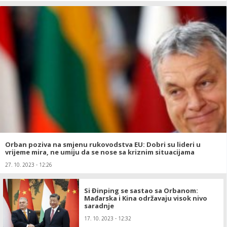
Orban poziva na smjenu rukovodstva EU: Dobri su lideri u
vrijeme mira, ne umiju da se nose sa kriznim situacijama
27. 10. 2023 - 12:26
Si Đinping se sastao sa Orbanom:
Mađarska i Kina održavaju visok nivo
saradnje
17. 10. 2023 - 12:32