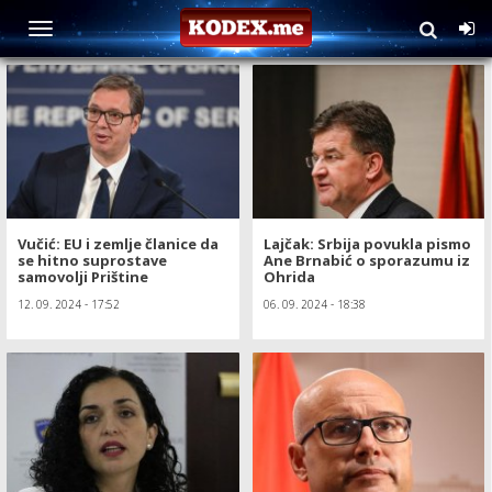
TAG: Kosovo
Vučić: EU i zemlje članice da
Lajčak: Srbija povukla pismo
se hitno suprostave
Ane Brnabić o sporazumu iz
samovolji Prištine
Ohrida
12. 09. 2024 - 17:52
06. 09. 2024 - 18:38