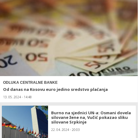
ODLUKA CENTRALNE BANKE
Od danas na Kosovu euro jedino sredstvo plaćanja
13. 05. 2024 - 14:48
Burno na sjednici UN-a: Osmani dovela
silovane žene na, Vučić pokazao sliku
silovane Srpkinje
22. 04. 2024 - 20:03