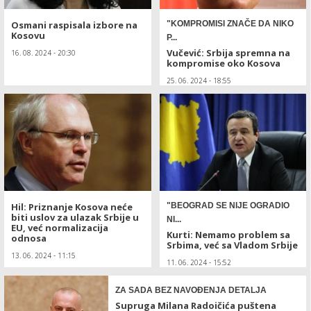
Osmani raspisala izbore na
"KOMPROMISI ZNAČE DA NIKO
Kosovu
P...
Vučević: Srbija spremna na
16. 08. 2024 - 20:30
kompromise oko Kosova
25. 06. 2024 - 18:55
Hil: Priznanje Kosova neće
"BEOGRAD SE NIJE OGRADIO
biti uslov za ulazak Srbije u
NI...
EU, već normalizacija
Kurti: Nemamo problem sa
odnosa
Srbima, već sa Vladom Srbije
13. 06. 2024 - 11:15
11. 06. 2024 - 15:52
ZA SADA BEZ NAVOĐENJA DETALJA
Supruga Milana Radoičića puštena