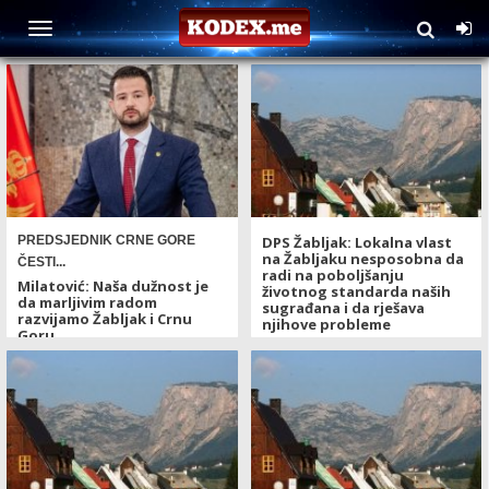
TAG: Opština Žabljak
PREDSJEDNIK CRNE GORE
DPS Žabljak: Lokalna vlast
na Žabljaku nesposobna da
ČESTI...
radi na poboljšanju
Milatović: Naša dužnost je
životnog standarda naših
da marljivim radom
sugrađana i da rješava
razvijamo Žabljak i Crnu
njihove probleme
Goru
09. 09. 2023 - 16:18
17. 09. 2024 - 09:36