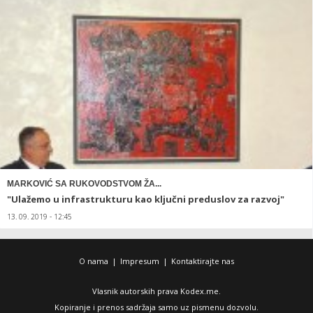
MARKOVIĆ SA RUKOVODSTVOM ŽA...
"Ulažemo u infrastrukturu kao ključni preduslov za razvoj"
13. 09. 2019 - 12:45
O nama
|
Impresum
|
Kontaktirajte nas
Vlasnik autorskih prava Kodex.me.
Kopiranje i prenos sadržaja samo uz pismenu dozvolu.