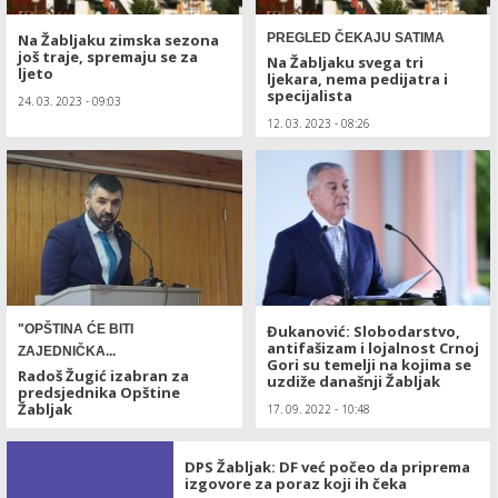
Na Žabljaku zimska sezona
PREGLED ČEKAJU SATIMA
još traje, spremaju se za
Na Žabljaku svega tri
ljeto
ljekara, nema pedijatra i
specijalista
24. 03. 2023 - 09:03
12. 03. 2023 - 08:26
"OPŠTINA ĆE BITI
Đukanović: Slobodarstvo,
antifašizam i lojalnost Crnoj
ZAJEDNIČKA...
Gori su temelji na kojima se
Radoš Žugić izabran za
uzdiže današnji Žabljak
predsjednika Opštine
Žabljak
17. 09. 2022 - 10:48
31. 12. 2022 - 09:01
DPS Žabljak: DF već počeo da priprema
izgovore za poraz koji ih čeka