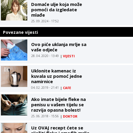
Domaće ulje koja može
pomoći da izgledate
mlađe
25. 09. 2024 - 17:52
Povezane vijesti
Ovo piće uklanja mrlje sa
vaše odjeće
28. 04. 2020 - 13:49
|
VIJESTI
Uklonite kamenac iz
kuvala uz pomoć jedne
namirnice
04. 02. 2019 - 21:41
|
CAFE
Ako imate bijele fleke na
penisu u vašem tijelu se
razvija opasna bolest!
25. 06. 2018 - 15:56
|
DOKTOR
Uz OVAJ recept ćete se