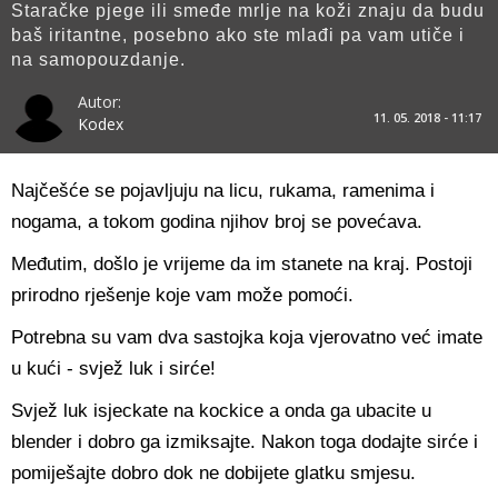
Staračke pjege ili smeđe mrlje na koži znaju da budu
baš iritantne, posebno ako ste mlađi pa vam utiče i
na samopouzdanje.
Autor:
11. 05. 2018 - 11:17
Kodex
Najčešće se pojavljuju na licu, rukama, ramenima i
nogama, a tokom godina njihov broj se povećava.
Međutim, došlo je vrijeme da im stanete na kraj. Postoji
prirodno rješenje koje vam može pomoći.
Potrebna su vam dva sastojka koja vjerovatno već imate
u kući - svjež luk i sirće!
Svjež luk isjeckate na kockice a onda ga ubacite u
blender i dobro ga izmiksajte. Nakon toga dodajte sirće i
pomiješajte dobro dok ne dobijete glatku smjesu.