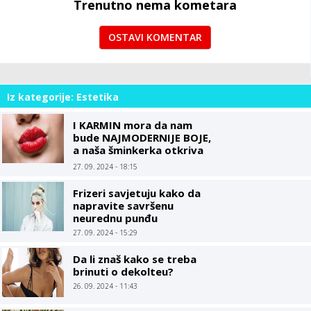
Trenutno nema kometara
OSTAVI KOMENTAR
Iz kategorije: Estetika
I KARMIN mora da nam
bude NAJMODERNIJE BOJE,
a naša šminkerka otkriva
TRIK kako da vam usne
27. 09. 2024 - 18:15
budu PUNE i SOČNE
Frizeri savjetuju kako da
napravite savršenu
neurednu punđu
27. 09. 2024 - 15:29
Da li znaš kako se treba
brinuti o dekolteu?
26. 09. 2024 - 11:43