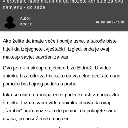
vjerovatno niste mislili da ga možete koristite za ovu
namjenu - do sada!
Autor:
09. 08. 2018 - 16:48
Kodex
Ako želite da imate veće i punije usne, a takođe biste
htjeli da izbjegnete „vještački“ izgled, onda je ovaj
makeup savjet savršen za vas.
Ovo je trik makeup umjetnice Lize Eldridž. U video
snimku Liza otkriva trik kako da vizuelno uvećate usne
pomoću bezbojnog pudera u prahu.
Iako se obično transparentni puder koristi za popravku
šminku, Liza u svom video-snimku otkriva da ovaj
„čarobni“ prah može takođe pomoći da pokrijete ivicu
usana, prenosi Ženski magazin.