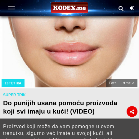
Foto: Ilustracija
ESTETIKA
SUPER TRIK
Do punijih usana pomoću proizvoda
koji svi imaju u kući! (VIDEO)
Proizvod koji može da vam pomogne u ovom
trenutku, sigurno već imate u svojoj kući, ali