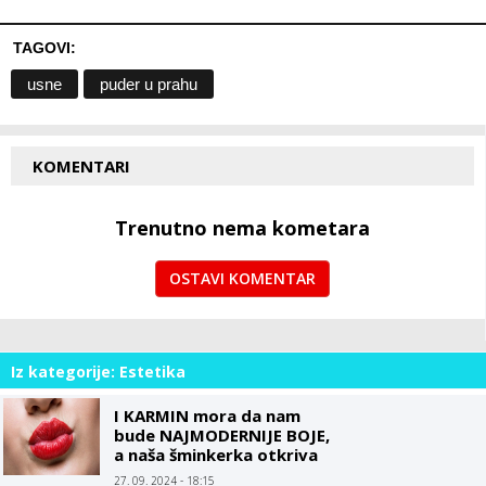
TAGOVI:
usne
puder u prahu
KOMENTARI
Trenutno nema kometara
OSTAVI KOMENTAR
Iz kategorije: Estetika
I KARMIN mora da nam
bude NAJMODERNIJE BOJE,
a naša šminkerka otkriva
TRIK kako da vam usne
27. 09. 2024 - 18:15