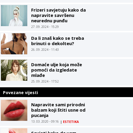
budu PUNE i SOČNE
Frizeri savjetuju kako da
napravite savršenu
neurednu punđu
27. 09. 2024 - 15:29
Da li znaš kako se treba
brinuti o dekolteu?
26. 09. 2024 - 11:43
Domaće ulje koja može
pomoći da izgledate
mlađe
25. 09. 2024 - 17:52
Povezane vijesti
Napravite sami prirodni
balzam koji štiti usne od
pucanja
13. 03. 2020 - 09:16
|
ESTETIKA
Savjeti kako da vam