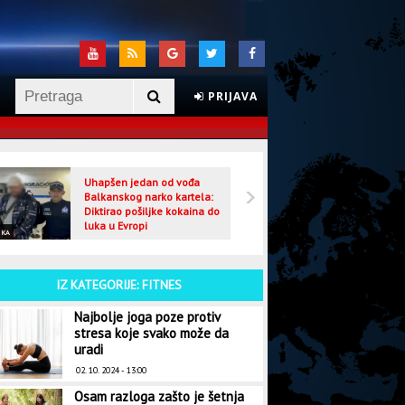
PRIJAVA
Uhapšen jedan od vođa
Veljo
Balkanskog narko kartela:
optuž
Diktirao pošiljke kokaina do
luka u Evropi
IKA
CRNA HRONIKA
IZ KATEGORIJE: FITNES
Najbolje joga poze protiv
stresa koje svako može da
uradi
02. 10. 2024 - 13:00
Osam razloga zašto je šetnja