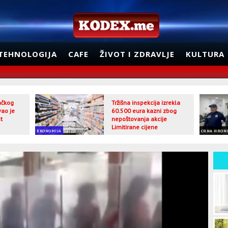
TEHNOLOGIJA
CAFE
ŽIVOT I ZDRAVLJE
KULTURA
jačkog
Tržišna inspekcija izrekla
vao je
60.500 eura kazni zbog
t
nepoštovanja akcije
Limitirane cijene
EKONOMIJA
CRNA HRON