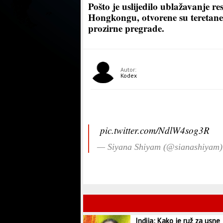
Pošto je uslijedilo ublažavanje r
Hongkongu, otvorene su teretane,
prozirne pregrade.
Autor:
Kodex
pic.twitter.com/NdlW4sog3R
— Siyana Shiyam (@sianashiyam
Indija: Kako je ruž za usne