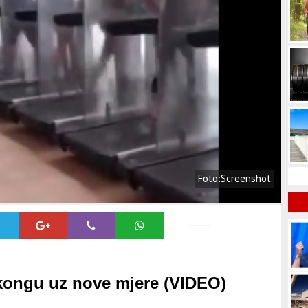
Foto:Screenshot
kongu uz nove mjere (VIDEO)