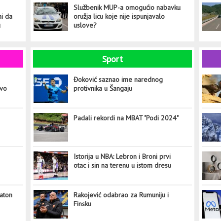
Službenik MUP-a omogućio nabavku
ni da
oružja licu koje nije ispunjavalo
u
uslove?
Sport
Đoković saznao ime narednog
ovo
protivnika u Šangaju
Padali rekordi na MBAT "Podi 2024"
Istorija u NBA: Lebron i Broni prvi
otac i sin na terenu u istom dresu
aton
Rakojević odabrao za Rumuniju i
Finsku