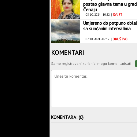
postao glavna tema u grad
Čenaju
08. 10. 2024 - 10:52
|
SVIJET
Umjereno do potpuno obla
sa sunčanim intervalima
07. 10. 2024 - 07:12
|
DRUŠTVO
KOMENTARI
Samo registrovani korisnici mogu komentarisati
KOMENTARA: (0)