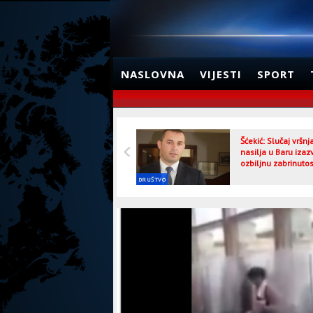
NASLOVNA
VIJESTI
SPORT
Šćekić: Slučaj vršn
nasilja u Baru izaz
ozbiljnu zabrinutos
DRUŠTVO