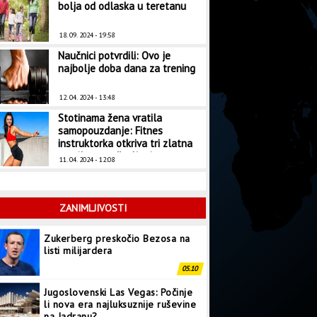
bolja od odlaska u teretanu
18. 09. 2024 - 19:58
Naučnici potvrdili: Ovo je
najbolje doba dana za trening
12. 04. 2024 - 13:48
Stotinama žena vratila
samopouzdanje: Fitnes
instruktorka otkriva tri zlatna
pravila za mršavljenje
11. 04. 2024 - 12:08
ZANIMLJIVOSTI
Zukerberg preskočio Bezosa na
listi milijardera
05.10
Jugoslovenski Las Vegas: Počinje
li nova era najluksuznije ruševine
na Jadranu?
03.10