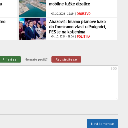
u
mobilne lučke dizalice
07. 10. 2024 - 12:19
|
DRUŠTVO
čno
Abazović: Imamo planove kako
da formiramo vlast u Podgorici,
PES je na koljenima
04. 10. 2024 - 21:26
|
POLITIKA
Prijavi se
Nemate profil?
Registrujte se
600
Novi komentar