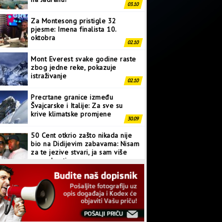
Za Montesong pristigle 32
pjesme: Imena finalista 10.
oktobra
02.10
Mont Everest svake godine raste
zbog jedne reke, pokazuje
istraživanje
02.10
Precrtane granice između
Švajcarske i Italije: Za sve su
krive klimatske promjene
30.09
50 Cent otkrio zašto nikada nije
bio na Didijevim zabavama: Nisam
za te jezive stvari, ja sam više
normalan tip
28.09
Japanci prave superkompjuter
kakav svijet još nije vidio
27.09
Linkin Park ima novu pjesmu:
Poslušajte “Heavy Is The Crown”