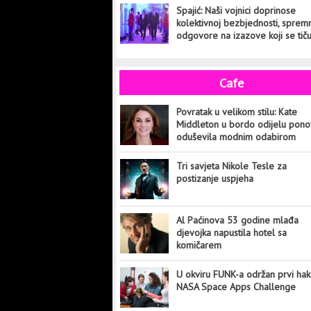
Spajić: Naši vojnici doprinose
kolektivnoj bezbjednosti, sprem
odgovore na izazove koji se tič
cijelog svijeta
Cafe
Povratak u velikom stilu: Kate
Middleton u bordo odijelu pon
oduševila modnim odabirom
Tri savjeta Nikole Tesle za
postizanje uspjeha
Al Paćinova 53 godine mlađa
djevojka napustila hotel sa
komičarem
U okviru FUNK-a održan prvi hak
NASA Space Apps Challenge