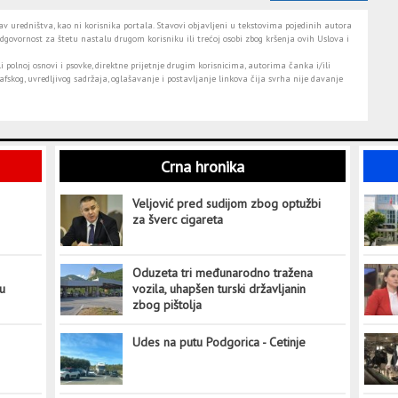
 uredništva, kao ni korisnika portala. Stavovi objavljeni u tekstovima pojedinih autora
dgovornost za štetu nastalu drugom korisniku ili trećoj osobi zbog kršenja ovih Uslova i
i polnoj osnovi i psovke, direktne prijetnje drugim korisnicima, autorima čanka i/ili
fskog, uvredljivog sadržaja, oglašavanje i postavljanje linkova čija svrha nije davanje
Crna hronika
Veljović pred sudijom zbog optužbi
za šverc cigareta
Oduzeta tri međunarodno tražena
tu
vozila, uhapšen turski državljanin
zbog pištolja
Udes na putu Podgorica - Cetinje