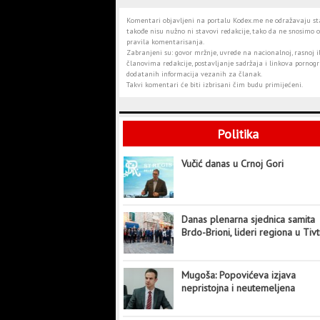
Komentari objavljeni na portalu Kodex.me ne odražavaju stav
takođe nisu nužno ni stavovi redakcije, tako da ne snosimo o
pravila komentarisanja.
Zabranjeni su: govor mržnje, uvrede na nacionalnoj, rasnoj il
članovima redakcije, postavljanje sadržaja i linkova pornogra
dodatanih informacija vezanih za članak.
Takvi komentari će biti izbrisani čim budu primijećeni.
Politika
Vučić danas u Crnoj Gori
Danas plenarna sjednica samita
Brdo-Brioni, lideri regiona u Tiv
Mugoša: Popovićeva izjava
nepristojna i neutemeljena