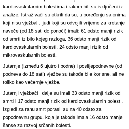
kardiovaskularnim bolestima i rakom bili su isključeni iz
analize. Istraživači su otkrili da su, u poređenju sa onima
koji nisu vježbali, ljudi koji su odvojili vrijeme za kretanje
naveče (od 18 sati do ponoći) imali: 61 odsto manji rizik
od smrti iz bilo kojeg razloga, 36 odsto manji rizik od
kardiovaskularnih bolesti, 24 odsto manji rizik od
mikrovaskularnih bolesti.
Jutarnje (između 6 ujutro i podne) i poslijepodnevne (od
podneva do 18 sati) vježbe su takođe bile korisne, ali ne
toliko kao večernje vježbe.
Jutarnji vježbači i dalje su imali 33 odsto manji rizik od
smrti i 17 odsto manji rizik od kardiovaskularnih bolesti.
Izgledi za ranu smrt porasli su na 40 odsto za
popodnevnu grupu, koja je takođe imala 16 odsto manje
šanse za razvoj srčanih bolesti.