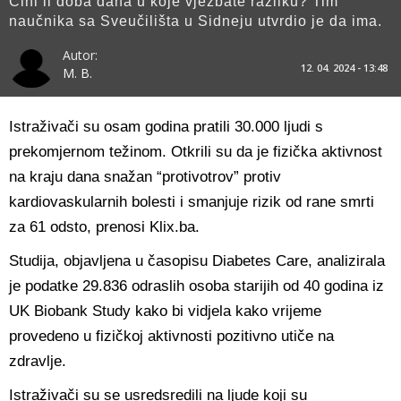
Čini li doba dana u koje vježbate razliku? Tim
naučnika sa Sveučilišta u Sidneju utvrdio je da ima.
Autor:
12. 04. 2024 - 13:48
M. B.
Istraživači su osam godina pratili 30.000 ljudi s
prekomjernom težinom. Otkrili su da je fizička aktivnost
na kraju dana snažan “protivotrov” protiv
kardiovaskularnih bolesti i smanjuje rizik od rane smrti
za 61 odsto, prenosi Klix.ba.
Studija, objavljena u časopisu Diabetes Care, analizirala
je podatke 29.836 odraslih osoba starijih od 40 godina iz
UK Biobank Study kako bi vidjela kako vrijeme
provedeno u fizičkoj aktivnosti pozitivno utiče na
zdravlje.
Istraživači su se usredsredili na ljude koji su