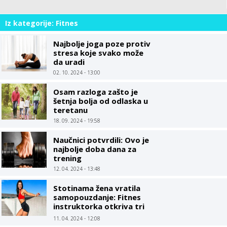
Iz kategorije: Fitnes
Najbolje joga poze protiv
stresa koje svako može
da uradi
02. 10. 2024 - 13:00
Osam razloga zašto je
šetnja bolja od odlaska u
teretanu
18. 09. 2024 - 19:58
Naučnici potvrdili: Ovo je
najbolje doba dana za
trening
12. 04. 2024 - 13:48
Stotinama žena vratila
samopouzdanje: Fitnes
instruktorka otkriva tri
zlatna pravila za
11. 04. 2024 - 12:08
mršavljenje