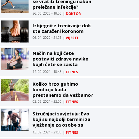
se vratiti treningu nakon
preležane infekcije?
26. 03. 2022 - 10:36
|
DOKTOR
Izbjegnite treniranje dok
ste zaraženi koronom
06. 01. 2022 - 21:05
|
VIJESTI
Način na koji ćete
postaviti zdrave navike
kojih ćete se zaista
pridržavati
12. 09. 2021 - 18:48
|
FITNES
Koliko brzo gubimo
kondiciju kada
prestanemo da vežbamo?
03. 06. 2021 - 22:20
|
FITNES
Stručnjaci savjetuju: Evo
koji su najbolji termini za
vježbanje za osobe sa
dijabetesom tipa dva
13. 02. 2021 - 21:50
|
FITNES