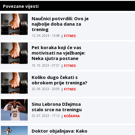
Povezane vijesti
Naučnici potvrdili: Ovo je
najbolje doba dana za
trening
12. 04. 2024 - 13:48
|
FITNES
Pet koraka koji će vas
motivisati na vježbanje:
Neka sjutra postane
danas
19. 10. 2023 - 07:31
|
FITNES
Koliko dugo čekati s
obrokom prije treninga?
20. 09. 2023 - 20:09
|
FITNES
Sinu Lebrona Džejmsa
stalo srce na treningu
25. 07. 2023 - 17:12
|
KOŠARKA
Doktor objašnjava: Kako