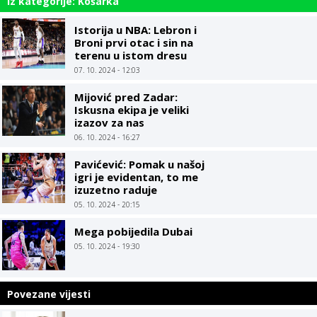
Iz kategorije: Košarka
Istorija u NBA: Lebron i
Broni prvi otac i sin na
terenu u istom dresu
07. 10. 2024 - 12:03
Mijović pred Zadar:
Iskusna ekipa je veliki
izazov za nas
06. 10. 2024 - 16:27
Pavićević: Pomak u našoj
igri je evidentan, to me
izuzetno raduje
05. 10. 2024 - 20:15
Mega pobijedila Dubai
05. 10. 2024 - 19:30
Povezane vijesti