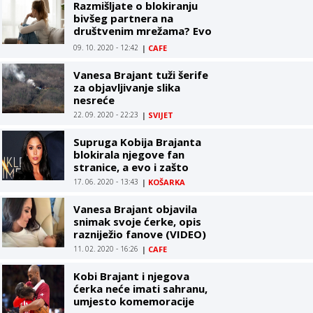
Razmišljate o blokiranju
bivšeg partnera na
društvenim mrežama? Evo
kako donijeti konačnu
09. 10. 2020 - 12:42
|
CAFE
odluku
Vanesa Brajant tuži šerife
za objavljivanje slika
nesreće
22. 09. 2020 - 22:23
|
SVIJET
Supruga Kobija Brajanta
blokirala njegove fan
stranice, a evo i zašto
17. 06. 2020 - 13:43
|
KOŠARKA
Vanesa Brajant objavila
snimak svoje ćerke, opis
razniježio fanove (VIDEO)
11. 02. 2020 - 16:26
|
CAFE
Kobi Brajant i njegova
ćerka neće imati sahranu,
umjesto komemoracije