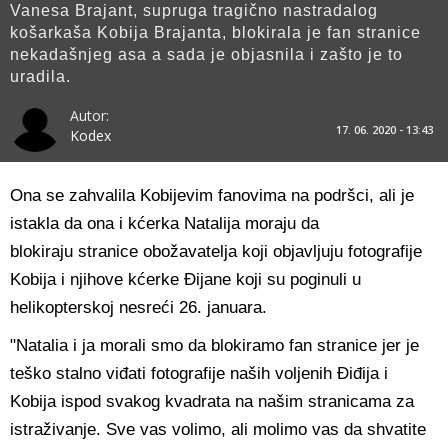
Vanesa Brajant, supruga tragično nastradalog
košarkaša Kobija Brajanta, blokirala je fan stranice
nekadašnjeg asa a sada je objasnila i zašto je to
uradila.
Autor:
17. 06. 2020 - 13:43
Kodex
Ona se zahvalila Kobijevim fanovima na podršci, ali je
istakla da ona i kćerka Natalija moraju da
blokiraju stranice obožavatelja koji objavljuju fotografije
Kobija i njihove kćerke Đijane koji su poginuli u
helikopterskoj nesreći 26. januara.
"Natalia i ja morali smo da blokiramo fan stranice jer je
teško stalno viđati fotografije naših voljenih Điđija i
Kobija ispod svakog kvadrata na našim stranicama za
istraživanje. Sve vas volimo, ali molimo vas da shvatite