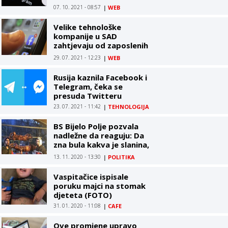
07. 10. 2021 - 08:57
|
WEB
Velike tehnološke
kompanije u SAD
zahtjevaju od zaposlenih
da se vakcinišu
29. 07. 2021 - 12:23
|
WEB
Rusija kaznila Facebook i
Telegram, čeka se
presuda Twitteru
23. 07. 2021 - 11:42
|
TEHNOLOGIJA
BS Bijelo Polje pozvala
nadležne da reaguju: Da
zna bula kakva je slanina,
nikad ne bi ljubila Turčina
13. 11. 2020 - 13:30
|
POLITIKA
Vaspitačice ispisale
poruku majci na stomak
djeteta (FOTO)
31. 01. 2020 - 11:08
|
CAFE
Ove promjene upravo