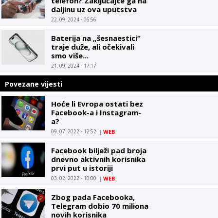
telefon? Zaključajte ga na
daljinu uz ova uputstva
22. 09. 2024 - 06:56
Baterija na „šesnaestici“
traje duže, ali očekivali
smo više...
21. 09. 2024 - 17:17
Povezane vijesti
Hoće li Evropa ostati bez
Facebook-a i Instagram-
a?
09. 07. 2022 - 12:52
|
WEB
Facebook bilježi pad broja
dnevno aktivnih korisnika
prvi put u istoriji
03. 02. 2022 - 10:00
|
WEB
Zbog pada Facebooka,
Telegram dobio 70 miliona
novih korisnika