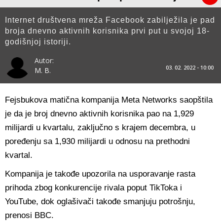
Internet društvena mreža Facebook zabilježila je pad
broja dnevno aktivnih korisnika prvi put u svojoj 18-
godišnjoj istoriji.
Autor:
03. 02. 2022 - 10:00
M. B.
Fejsbukova matična kompanija Meta Networks saopštila
je da je broj dnevno aktivnih korisnika pao na 1,929
milijardi u kvartalu, zaključno s krajem decembra, u
poređenju sa 1,930 milijardi u odnosu na prethodni
kvartal.
Kompanija je takođe upozorila na usporavanje rasta
prihoda zbog konkurencije rivala poput TikToka i
YouTube, dok oglašivači takođe smanjuju potrošnju,
prenosi BBC.