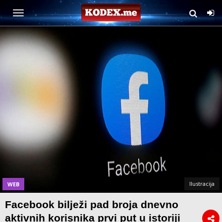
Ilustracija
WEB
Facebook bilježi pad broja dnevno
aktivnih korisnika prvi put u istoriji