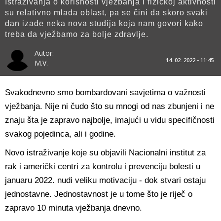
Istraživanja o korisnosti vježbanja i fizičkoj aktivnosti
su relativno mlada oblast, pa se čini da skoro svaki
dan izađe neka nova studija koja nam govori kako
treba da vježbamo za bolje zdravlje.
Autor:
14. 02. 2022 - 11:45
M.V.
Svakodnevno smo bombardovani savjetima o važnosti
vježbanja. Nije ni čudo što su mnogi od nas zbunjeni i ne
znaju šta je zapravo najbolje, imajući u vidu specifičnosti
svakog pojedinca, ali i godine.
Novo istraživanje koje su objavili Nacionalni institut za
rak i američki centri za kontrolu i prevenciju bolesti u
januaru 2022. nudi veliku motivaciju - dok stvari ostaju
jednostavne. Jednostavnost je u tome što je riječ o
zapravo 10 minuta vježbanja dnevno.