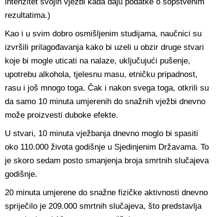
intenzitet svojih vježbi kada daju podatke o sopstvenim
rezultatima.)
Kao i u svim dobro osmišljenim studijama, naučnici su
izvršili prilagođavanja kako bi uzeli u obzir druge stvari
koje bi mogle uticati na nalaze, uključujući pušenje,
upotrebu alkohola, tjelesnu masu, etničku pripadnost,
rasu i još mnogo toga. Čak i nakon svega toga, otkrili su
da samo 10 minuta umjerenih do snažnih vježbi dnevno
može proizvesti duboke efekte.
U stvari, 10 minuta vježbanja dnevno moglo bi spasiti
oko 110.000 života godišnje u Sjedinjenim Državama. To
je skoro sedam posto smanjenja broja smrtnih slučajeva
godišnje.
20 minuta umjerene do snažne fizičke aktivnosti dnevno
spriječilo je 209.000 smrtnih slučajeva, što predstavlja