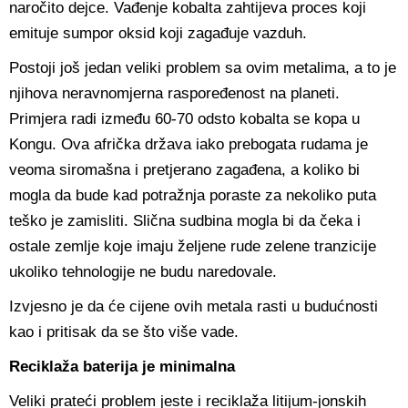
naročito dejce. Vađenje kobalta zahtijeva proces koji
emituje sumpor oksid koji zagađuje vazduh.
Postoji još jedan veliki problem sa ovim metalima, a to je
njihova neravnomjerna raspoređenost na planeti.
Primjera radi između 60-70 odsto kobalta se kopa u
Kongu. Ova afrička država iako prebogata rudama je
veoma siromašna i pretjerano zagađena, a koliko bi
mogla da bude kad potražnja poraste za nekoliko puta
teško je zamisliti. Slična sudbina mogla bi da čeka i
ostale zemlje koje imaju željene rude zelene tranzicije
ukoliko tehnologije ne budu naredovale.
Izvjesno je da će cijene ovih metala rasti u budućnosti
kao i pritisak da se što više vade.
Reciklaža baterija je minimalna
Veliki prateći problem jeste i reciklaža litijum-jonskih