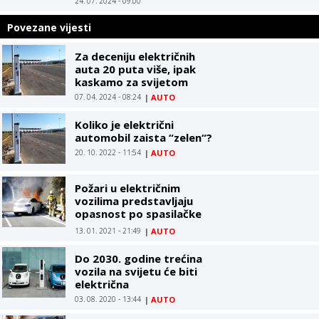
24. 07. 2024 - 09:00
Povezane vijesti
Za deceniju električnih
auta 20 puta više, ipak
kaskamo za svijetom
07. 04. 2024 - 08:24
|
AUTO
Koliko je električni
automobil zaista “zelen“?
20. 10. 2022 - 11:54
|
AUTO
Požari u električnim
vozilima predstavljaju
opasnost po spasilačke
službe
13. 01. 2021 - 21:49
|
AUTO
Do 2030. godine trećina
vozila na svijetu će biti
električna
03. 08. 2020 - 13:44
|
AUTO