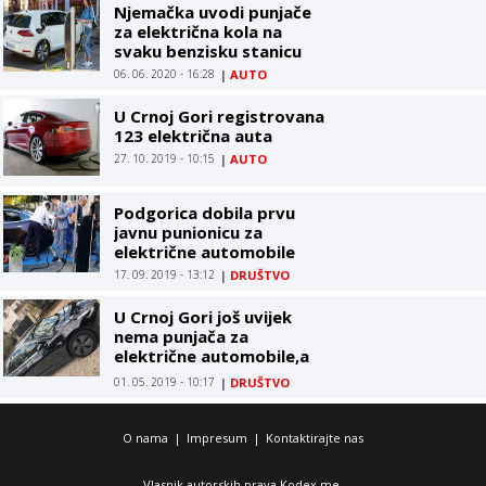
Njemačka uvodi punjače
za električna kola na
svaku benzisku stanicu
06. 06. 2020 - 16:28
|
AUTO
U Crnoj Gori registrovana
123 električna auta
27. 10. 2019 - 10:15
|
AUTO
Podgorica dobila prvu
javnu punionicu za
električne automobile
17. 09. 2019 - 13:12
|
DRUŠTVO
U Crnoj Gori još uvijek
nema punjača za
električne automobile,a
sve više u upotrebi
01. 05. 2019 - 10:17
|
DRUŠTVO
O nama
|
Impresum
|
Kontaktirajte nas
Vlasnik autorskih prava Kodex.me.