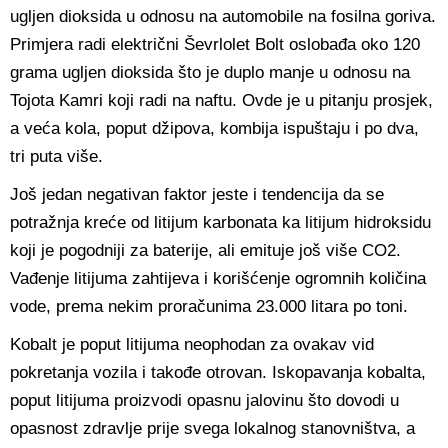
ugljen dioksida u odnosu na automobile na fosilna goriva.
Primjera radi električni Ševrlolet Bolt oslobađa oko 120
grama ugljen dioksida što je duplo manje u odnosu na
Tojota Kamri koji radi na naftu. Ovde je u pitanju prosjek,
a veća kola, poput džipova, kombija ispuštaju i po dva,
tri puta više.
Još jedan negativan faktor jeste i tendencija da se
potražnja kreće od litijum karbonata ka litijum hidroksidu
koji je pogodniji za baterije, ali emituje još više CO2.
Vađenje litijuma zahtijeva i korišćenje ogromnih količina
vode, prema nekim proračunima 23.000 litara po toni.
Kobalt je poput litijuma neophodan za ovakav vid
pokretanja vozila i takođe otrovan. Iskopavanja kobalta,
poput litijuma proizvodi opasnu jalovinu što dovodi u
opasnost zdravlje prije svega lokalnog stanovništva, a