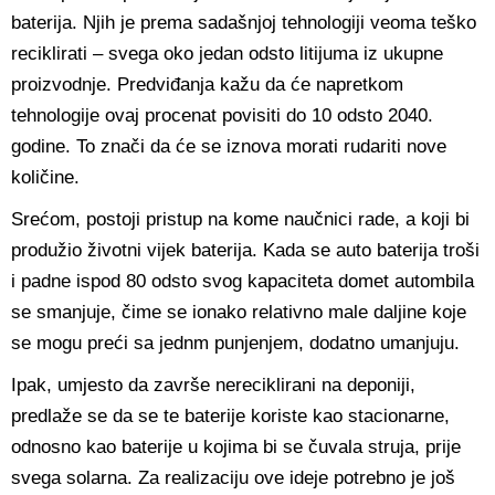
baterija. Njih je prema sadašnjoj tehnologiji veoma teško
reciklirati – svega oko jedan odsto litijuma iz ukupne
proizvodnje. Predviđanja kažu da će napretkom
tehnologije ovaj procenat povisiti do 10 odsto 2040.
godine. To znači da će se iznova morati rudariti nove
količine.
Srećom, postoji pristup na kome naučnici rade, a koji bi
produžio životni vijek baterija. Kada se auto baterija troši
i padne ispod 80 odsto svog kapaciteta domet autombila
se smanjuje, čime se ionako relativno male daljine koje
se mogu preći sa jednm punjenjem, dodatno umanjuju.
Ipak, umjesto da završe nereciklirani na deponiji,
predlaže se da se te baterije koriste kao stacionarne,
odnosno kao baterije u kojima bi se čuvala struja, prije
svega solarna. Za realizaciju ove ideje potrebno je još