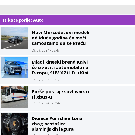
Iz kategorije: Auto
Novi Mercedesovi modeli
od iduće godine će moći
samostalno da se kreću
do brzine od 95 km/h
29. 09. 2024 - 08:47
Mladi kineski brend Kaiyi
će izvoziti automobile i u
Evropu, SUV X7 iHD u Kini
ima bagatelnu cijenu
07. 09. 2024 - 11:12
Porše postaje suvlasnik u
Flixbus-u
13. 08. 2024 - 20:54
Dionice Porschea tonu
zbog nestašice
aluminijskih legura