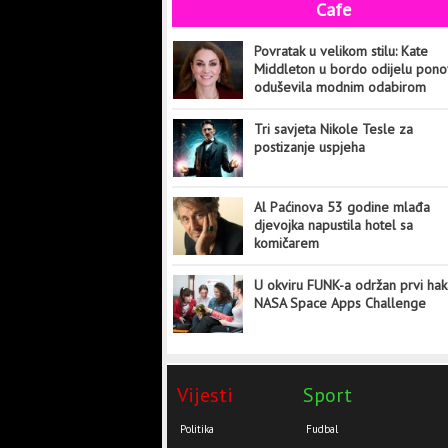
Cafe
Povratak u velikom stilu: Kate
Middleton u bordo odijelu pon
oduševila modnim odabirom
Tri savjeta Nikole Tesle za
postizanje uspjeha
Al Paćinova 53 godine mlađa
djevojka napustila hotel sa
komičarem
U okviru FUNK-a održan prvi hak
NASA Space Apps Challenge
Vijesti
Sport
Politika
Fudbal