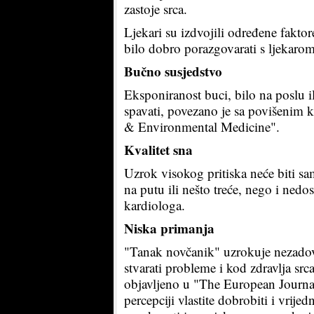
zastoje srca.
Ljekari su izdvojili određene faktor
bilo dobro porazgovarati s ljekarom
Bučno susjedstvo
Eksponiranost buci, bilo na poslu 
spavati, povezano je sa povišenim k
& Environmental Medicine".
Kvalitet sna
Uzrok visokog pritiska neće biti s
na putu ili nešto treće, nego i nedo
kardiologa.
Niska primanja
"Tanak novčanik" uzrokuje nezado
stvarati probleme i kod zdravlja sr
objavljeno u "The European Journal
percepciji vlastite dobrobiti i vrije