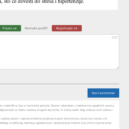
to će dovesti do stresa i hipertenzije.
Prijavi se
Nemate profil?
Registrujte se
600
Novi komentar
 uredništva, kao ni korisnika portala. Stavovi objavljeni u tekstovima pojedinih autora
dgovornost za štetu nastalu drugom korisniku ili trećoj osobi zbog kršenja ovih Uslova i
i polnoj osnovi i psovke, direktne prijetnje drugim korisnicima, autorima čanka i/ili
fskog, uvredljivog sadržaja, oglašavanje i postavljanje linkova čija svrha nije davanje