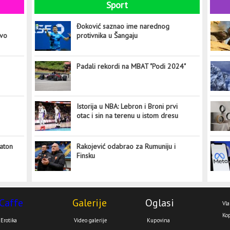
Sport
Đoković saznao ime narednog
ovo
protivnika u Šangaju
Padali rekordi na MBAT "Podi 2024"
Istorija u NBA: Lebron i Broni prvi
otac i sin na terenu u istom dresu
aton
Rakojević odabrao za Rumuniju i
Finsku
Caffe
Galerije
Oglasi
Vla
Kop
Erotika
Video galerije
Kupovina