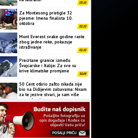
03.10
Za Montesong pristigle 32
pjesme: Imena finalista 10.
oktobra
02.10
Mont Everest svake godine raste
zbog jedne reke, pokazuje
istraživanje
02.10
Precrtane granice između
Švajcarske i Italije: Za sve su
krive klimatske promjene
30.09
50 Cent otkrio zašto nikada nije
bio na Didijevim zabavama: Nisam
za te jezive stvari, ja sam više
normalan tip
28.09
Japanci prave superkompjuter
kakav svijet još nije vidio
27.09
Linkin Park ima novu pjesmu: