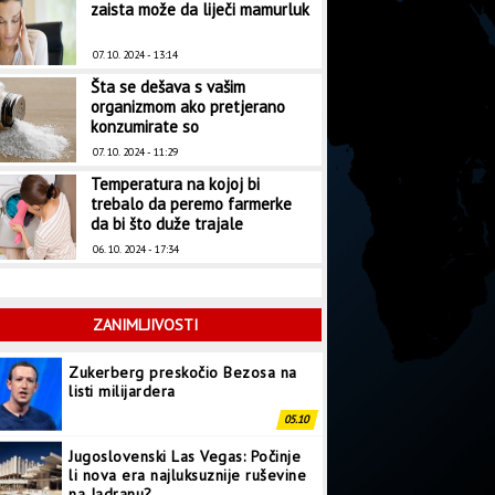
zaista može da liječi mamurluk
07. 10. 2024 - 13:14
Šta se dešava s vašim
organizmom ako pretjerano
konzumirate so
07. 10. 2024 - 11:29
Temperatura na kojoj bi
trebalo da peremo farmerke
da bi što duže trajale
06. 10. 2024 - 17:34
ZANIMLJIVOSTI
Zukerberg preskočio Bezosa na
listi milijardera
05.10
Jugoslovenski Las Vegas: Počinje
li nova era najluksuznije ruševine
na Jadranu?