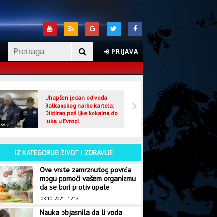
PRIJAVA
Uhapšen jedan od vođa
Veljo
Balkanskog narko kartela:
optuž
Diktirao pošiljke kokaina do
luka u Evropi
IKA
CRNA HRONIKA
IZ KATEGORIJE: ŽIVOT I ZDRAVLJE
Ove vrste zamrznutog povrća
mogu pomoći vašem organizmu
da se bori protiv upale
08. 10. 2024 - 12:16
Nauka objasnila da li voda