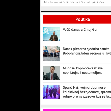
Takvi komentari će biti izbrisani čim budu primijećeni.
Politika
Vučić danas u Crnoj Gori
Danas plenarna sjednica samita
Brdo-Brioni, lideri regiona u Tiv
Mugoša: Popovićeva izjava
nepristojna i neutemeljena
Spajić: Naši vojnici doprinose
kolektivnoj bezbjednosti, sprem
odgovore na izazove koji se tič
cijelog svijeta