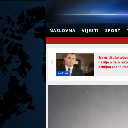
NASLOVNA
VIJESTI
SPORT
Šćekić: Slučaj vršn
nasilja u Baru izaz
ozbiljnu zabrinutos
DRUŠTVO