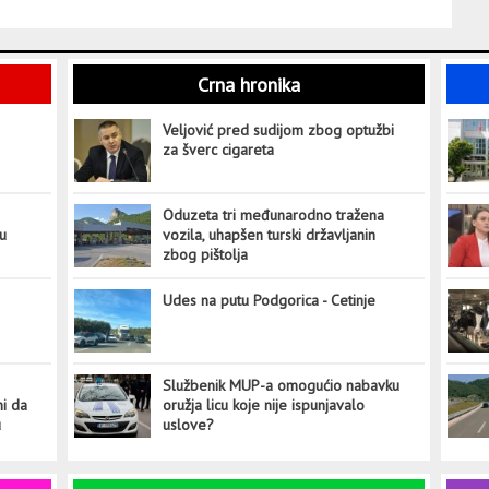
Crna hronika
Veljović pred sudijom zbog optužbi
za šverc cigareta
Oduzeta tri međunarodno tražena
tu
vozila, uhapšen turski državljanin
zbog pištolja
Udes na putu Podgorica - Cetinje
Službenik MUP-a omogućio nabavku
ni da
oružja licu koje nije ispunjavalo
u
uslove?