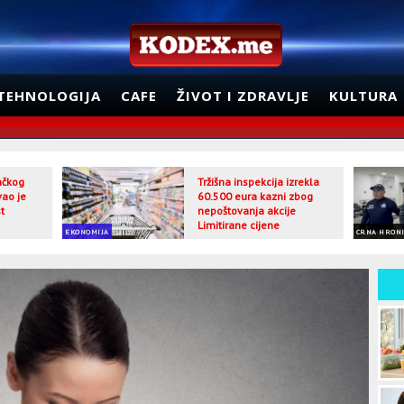
TEHNOLOGIJA
CAFE
ŽIVOT I ZDRAVLJE
KULTURA
jačkog
Tržišna inspekcija izrekla
vao je
60.500 eura kazni zbog
t
nepoštovanja akcije
Limitirane cijene
EKONOMIJA
CRNA HRON