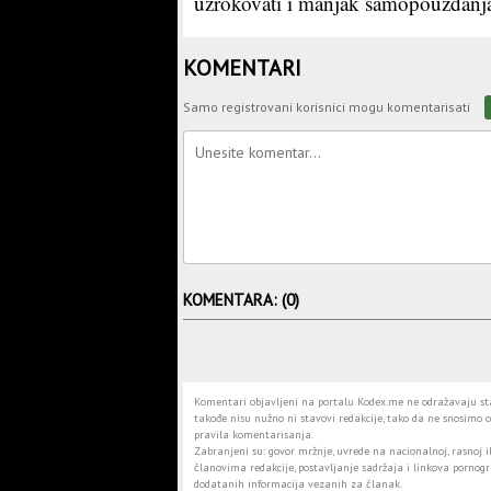
uzrokovati i manjak samopouzdanja, š
KOMENTARI
Samo registrovani korisnici mogu komentarisati
KOMENTARA: (0)
Komentari objavljeni na portalu Kodex.me ne odražavaju stav
takođe nisu nužno ni stavovi redakcije, tako da ne snosimo o
pravila komentarisanja.
Zabranjeni su: govor mržnje, uvrede na nacionalnoj, rasnoj il
članovima redakcije, postavljanje sadržaja i linkova pornogra
dodatanih informacija vezanih za članak.