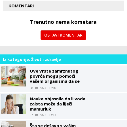
KOMENTARI
Trenutno nema kometara
OSTAVI KOMENTAR
Iz kategorije: Život i zdravlje
Ove vrste zamrznutog
povrća mogu pomoći
vašem organizmu da se
bori protiv upale
08. 10. 2024 - 12:16
Nauka objasnila da li voda
zaista može da liječi
mamurluk
07. 10. 2024 - 13:14
Šta se dešava s vašim