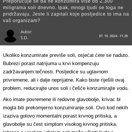
Preporučuje se da ne konzumira više od 2.300
miligrama soli dnevno. Ipak, mnogi ljudi se toga ne
pridržavaju. Jeste li zapitali koje posljedice to ima na
vaš organizam?
Autor:
07. 10. 2024 - 11:29
S.D.
Ukoliko konzumirate previše soli, osjećat ćete se naduto.
Bubrezi porast natrijuma u krvi kompenzuju
zadržavanjem tečnosti. Posljedice su uglavnom
privremene, ali i dalje neprijatne. Kako biste riješili ovaj
problem, reducirajte unos soli i češće konzumirajte vodu.
Ako imate povremene ili redovne glavobolje, krivac bi
mogla biti prekomjerno konzumiranje soli. Ovo kod nekih
izaziva gotovo momentalni porast krvnog pritiska, a
glavobolje su čest simptom visokog krvnog pritiska.