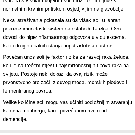
Ishrana s visokim udjelom soli može učiniti ljude s
normalnim krvnim pritiskom osjetljivijim na glavobolje.
Neka istraživanja pokazala su da višak soli u ishrani
pokreće imunološki sistem da oslobodi T-ćelije. Ovo
dovodi do hiperinflamatornog odgovora u vidu ekcema,
kao i drugih upalnih stanja poput artritisa i astme.
Povećan unos soli je faktor rizika za razvoj raka želuca,
koji je na trećem mjestu najsmrtonosnijih tipova raka na
svijetu. Postoje neki dokazi da ovaj rizik može
prvenstveno proizaći iz suvog mesa, morskih plodova i
fermentiranog povrća.
Velike količine soli mogu vas učiniti podložnijim stvaranju
kamena u bubregu, kao i povećanom riziku od
demencije.