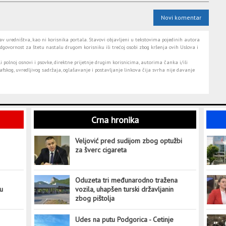
Novi komentar
 uredništva, kao ni korisnika portala. Stavovi objavljeni u tekstovima pojedinih autora
dgovornost za štetu nastalu drugom korisniku ili trećoj osobi zbog kršenja ovih Uslova i
i polnoj osnovi i psovke, direktne prijetnje drugim korisnicima, autorima čanka i/ili
fskog, uvredljivog sadržaja, oglašavanje i postavljanje linkova čija svrha nije davanje
Crna hronika
Veljović pred sudijom zbog optužbi
za šverc cigareta
Oduzeta tri međunarodno tražena
tu
vozila, uhapšen turski državljanin
zbog pištolja
Udes na putu Podgorica - Cetinje