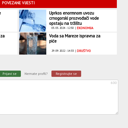
POVEZANE VIJESTI
e
Uprkos enormnom uvozu
crnogorski prozvođači vode
opstaju na tržištu
05. 05. 2024 - 12:50
|
EKONOMIJA
 za
Voda sa Mareze ispravna za
piće
29. 09. 2022 - 14:33
|
DRUŠTVO
Prijavi se
Nemate profil?
Registrujte se
600