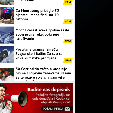
03.10
Za Montesong pristigle 32
pjesme: Imena finalista 10.
oktobra
02.10
Mont Everest svake godine raste
zbog jedne reke, pokazuje
istraživanje
02.10
Precrtane granice između
Švajcarske i Italije: Za sve su
krive klimatske promjene
30.09
50 Cent otkrio zašto nikada nije
bio na Didijevim zabavama: Nisam
za te jezive stvari, ja sam više
normalan tip
28.09
Japanci prave superkompjuter
kakav svijet još nije vidio
27.09
Linkin Park ima novu pjesmu: