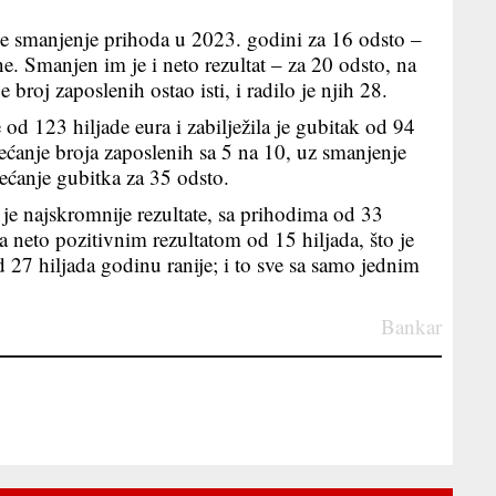
je smanjenje prihoda u 2023. godini za 16 odsto –
e. Smanjen im je i neto rezultat – za 20 odsto, na
 broj zaposlenih ostao isti, i radilo je njih 28.
od 123 hiljade eura i zabilježila je gubitak od 94
većanje broja zaposlenih sa 5 na 10, uz smanjenje
ećanje gubitka za 35 odsto.
je najskromnije rezultate, sa prihodima od 33
sa neto pozitivnim rezultatom od 15 hiljada, što je
27 hiljada godinu ranije; i to sve sa samo jednim
Bankar