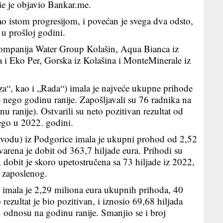
jie je objavio Bankar.me.
ao istom progresijom, i povećan je svega dva odsto,
u prošloj godini.
i kompanija Water Group Kolašin, Aqua Bianca iz
 i Eko Per, Gorska iz Kolašina i MonteMinerale iz
a“, kao i „Rada“) imala je najveće ukupne prihode
 nego godinu ranije. Zapošljavali su 76 radnika na
 ranije). Ostvarili su neto pozitivan rezultat od
ego u 2022. godini.
vodu) iz Podgorice imala je ukupni prohod od 2,52
varena je dobit od 363,7 hiljade eura. Prihodi su
dobit je skoro upetostručena sa 73 hiljade iz 2022,
g zaposlenog.
 imala je 2,29 miliona eura ukupnih prihoda, 40
rezultat je bio pozitivan, i iznosio 69,68 hiljada
u odnosu na godinu ranije. Smanjio se i broj