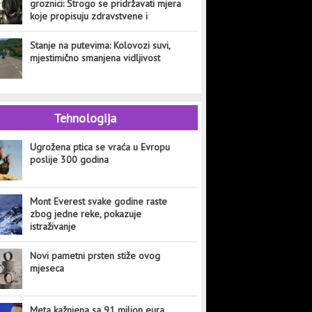
groznici: Strogo se pridržavati mjera
koje propisuju zdravstvene i
veterinarske institucije
Stanje na putevima: Kolovozi suvi,
mjestimično smanjena vidljivost
Tehnologija
Ugrožena ptica se vraća u Evropu
poslije 300 godina
Mont Everest svake godine raste
zbog jedne reke, pokazuje
istraživanje
Novi pametni prsten stiže ovog
mjeseca
Meta kažnjena sa 91 milion eura