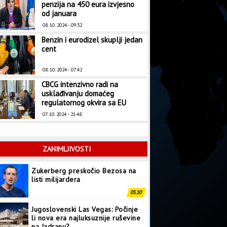
penzija na 450 eura izvjesno
od januara
08. 10. 2024 - 09:32
Benzin i eurodizel skuplji jedan
cent
08. 10. 2024 - 07:42
CBCG intenzivno radi na
usklađivanju domaćeg
regulatornog okvira sa EU
07. 10. 2024 - 21:48
ZANIMLJIVOSTI
Zukerberg preskočio Bezosa na
listi milijardera
05.10
Jugoslovenski Las Vegas: Počinje
li nova era najluksuznije ruševine
na Jadranu?