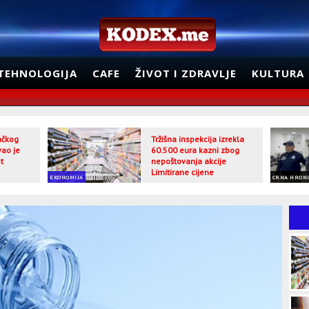
TEHNOLOGIJA
CAFE
ŽIVOT I ZDRAVLJE
KULTURA
jačkog
Tržišna inspekcija izrekla
vao je
60.500 eura kazni zbog
t
nepoštovanja akcije
Limitirane cijene
EKONOMIJA
CRNA HRON