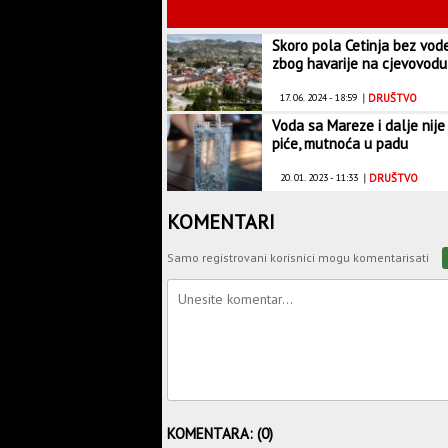
Skoro pola Cetinja bez vod
zbog havarije na cjevovodu
17. 06. 2024 - 18:59
|
DRUŠTVO
Voda sa Mareze i dalje nije
piće, mutnoća u padu
20. 01. 2023 - 11:33
|
DRUŠTVO
KOMENTARI
Samo registrovani korisnici mogu komentarisati
KOMENTARA: (0)