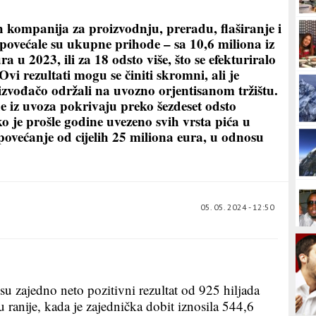
h kompanija za proizvodnju, preradu, flaširanje i
 povećale su ukupne prihode – sa 10,6 miliona iz
a u 2023, ili za 18 odsto više, što se efekturiralo
vi rezultati mogu se činiti skromni, ali je
izvođačo održali na uvozno orjentisanom tržištu.
 iz uvoza pokrivaju preko šezdeset odsto
je prošle godine uvezeno svih vrsta pića u
povećanje od cijelih 25 miliona eura, u odnosu
05. 05. 2024 - 12:50
u zajedno neto pozitivni rezultat od 925 hiljada
 ranije, kada je zajednička dobit iznosila 544,6