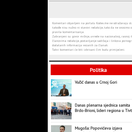
Komentari objavljeni na portalu Kodex.me ne odražavaju stav
takođe nisu nužno ni stavovi redakcije, tako da ne snosimo o
pravila komentarisanja.
Zabranjeni su: govor mržnje, uvrede na nacionalnoj, rasnoj il
članovima redakcije, postavljanje sadržaja i linkova pornogra
dodatanih informacija vezanih za članak.
Takvi komentari će biti izbrisani čim budu primijećeni.
Politika
Vučić danas u Crnoj Gori
Danas plenarna sjednica samita
Brdo-Brioni, lideri regiona u Tiv
Mugoša: Popovićeva izjava