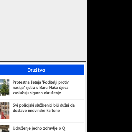
Društvo
Protestna šetnja "Roditelji protiv
nasilja" sjutra u Baru: Naša djeca
zaslužuju sigurno okruženje
Svi policijski službenici bili dužni da
dostave imovinske kartone
Udruženje jedno zdravlje o Q