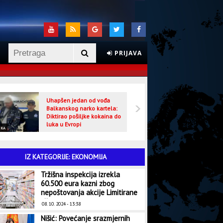
PRIJAVA
Uhapšen jedan od vođa
Veljo
Balkanskog narko kartela:
optuž
Diktirao pošiljke kokaina do
luka u Evropi
IKA
CRNA HRONIKA
IZ KATEGORIJE: EKONOMIJA
Tržišna inspekcija izrekla
60.500 eura kazni zbog
nepoštovanja akcije Limitirane
cijene
08. 10. 2024 - 13:38
Nišić: Povećanje srazmjernih