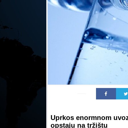
Uprkos enormnom uvozu
opstaju na tržištu