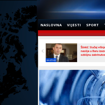
NASLOVNA
VIJESTI
SPORT
Šćekić: Slučaj vršn
nasilja u Baru izaz
ozbiljnu zabrinutos
DRUŠTVO