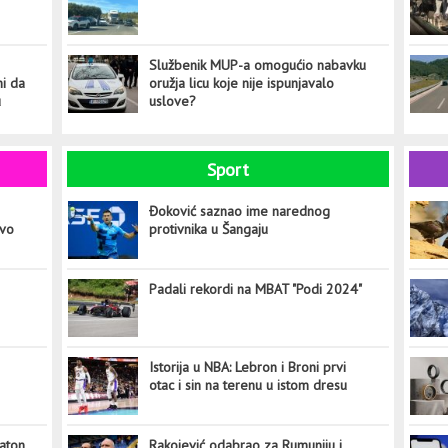
Službenik MUP-a omogućio nabavku
ni da
oružja licu koje nije ispunjavalo
u
uslove?
Sport
Đoković saznao ime narednog
ovo
protivnika u Šangaju
Padali rekordi na MBAT "Podi 2024"
Istorija u NBA: Lebron i Broni prvi
otac i sin na terenu u istom dresu
aton
Rakojević odabrao za Rumuniju i