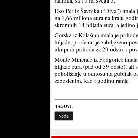
radnika, sa 13 na svega 3.
Eko Per iz Šavnika (“Diva”) imala 
na 1,66 miliona eura na kraju godin
skromnih 14 hiljada eura, a jedino je
Gorska iz Kolašina imala je prihode 
hiljade, pri čemu je zabilježeno po
ukupnih prihoda za 29 odsto, i pov
Monte Minerale iz Podgorice imala 
hiljade eura (pad od 39 odsto), ali 
poboljšanje u odnosu na gubitak od 
zaposlenim, kao i godinu ranije.
TAGOVI:
voda