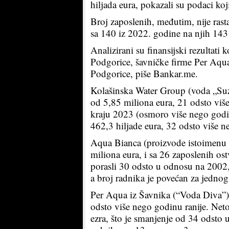
hiljada eura, pokazali su podaci ko
Broj zaposlenih, međutim, nije rast
sa 140 iz 2022. godine na njih 143 
Analizirani su finansijski rezultat
Podgorice, šavničke firme Per Aqua
Podgorice, piše Bankar.me.
Kolašinska Water Group (voda „Suz
od 5,85 miliona eura, 21 odsto više
kraju 2023 (osmoro više nego godinu
462,3 hiljade eura, 32 odsto više n
Aqua Bianca (proizvode istoimenu 
miliona eura, i sa 26 zaposlenih ost
porasli 30 odsto u odnosu na 2002, 
a broj radnika je povećan za jedno
Per Aqua iz Šavnika (“Voda Diva”)
odsto više nego godinu ranije. Neto 
ezra, što je smanjenje od 34 odsto 