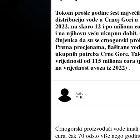
Tokom prošle godine šest najveći
distribuciju vode u Crnoj Gori u
2022, na skoro 12 i po miliona eur
i na njihovu veću ukupnu dobit. O
činjenica da su se crnogorski pro
Prema procjenama, flaširane vode
ukupnih potreba Crne Gore. Tako 
vrijednosti od 115 miliona eura (
na vrijednost uvoza iz 2022) .
Autor:
M. B.
Crnogorski proizvođači vode imali s
eura, čak 70 odsto više nego godinu