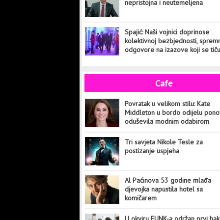
nepristojna i neutemeljena
Spajić: Naši vojnici doprinose
kolektivnoj bezbjednosti, sprem
odgovore na izazove koji se tič
cijelog svijeta
Cafe
Povratak u velikom stilu: Kate
Middleton u bordo odijelu pon
oduševila modnim odabirom
Tri savjeta Nikole Tesle za
postizanje uspjeha
Al Paćinova 53 godine mlađa
djevojka napustila hotel sa
komičarem
U okviru FUNK-a održan prvi hak