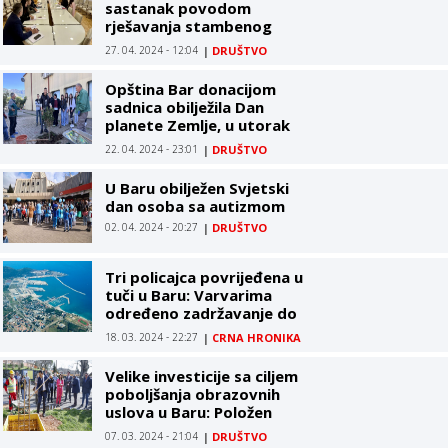
sastanak povodom
rješavanja stambenog
pitanja romskih porodica
27. 04. 2024 - 12:04
|
DRUŠTVO
Opština Bar donacijom
sadnica obilježila Dan
planete Zemlje, u utorak
dječija predstava "Misli
22. 04. 2024 - 23:01
|
DRUŠTVO
zeleno"
U Baru obilježen Svjetski
dan osoba sa autizmom
02. 04. 2024 - 20:27
|
DRUŠTVO
Tri policajca povrijeđena u
tuči u Baru: Varvarima
određeno zadržavanje do
72 sata
18. 03. 2024 - 22:27
|
CRNA HRONIKA
Velike investicije sa ciljem
poboljšanja obrazovnih
uslova u Baru: Položen
kamen temeljac za
07. 03. 2024 - 21:04
|
DRUŠTVO
izgradnju fiskulturne sale