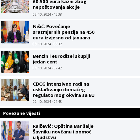
60.500 eura kazni zbog
nepoštovanja akcije
Limitirane cijene
08. 10. 2024 - 13:38
Nišić: Povećanje
srazmjernih penzija na 450
eura izvjesno od januara
08. 10. 2024 - 09:32
Benzin i eurodizel skuplji
jedan cent
08. 10. 2024 - 07:42
CBCG intenzivno radi na
usklađivanju domaćeg
regulatornog okvira sa EU
07. 10. 2024 - 21:48
Povezane vijesti
Raičević: Opština Bar šalje
Šavniku novčanu i pomoć
u ljudstvu