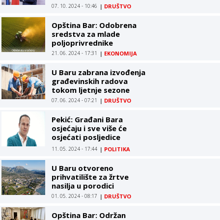
07. 10. 2024 - 10:46
|
DRUŠTVO
Opština Bar: Odobrena
sredstva za mlade
poljoprivrednike
21. 06. 2024 - 17:31
|
EKONOMIJA
U Baru zabrana izvođenja
građevinskih radova
tokom ljetnje sezone
07. 06. 2024 - 07:21
|
DRUŠTVO
Pekić: Građani Bara
osjećaju i sve više će
osjećati posljedice
haotičnih aktivnosti
11. 05. 2024 - 17:44
|
POLITIKA
vladajuće koalicije u Baru
U Baru otvoreno
prihvatilište za žrtve
nasilja u porodici
01. 05. 2024 - 08:17
|
DRUŠTVO
Opština Bar: Održan