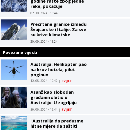
godine raste zbog jedne
reke, pokazuje
istraživanje
02. 10. 2024 - 13:44
Precrtane granice između
Švajcarske i Italije: Za sve
su krive klimatske
promjene
30. 09. 2024 - 18:24
Povezane vijesti
Australija: Helikopter pao
na krov hotela, pilot
poginuo
12. 08. 2024 - 10:42
|
SVIJET
Asanž kao slobodan
građanin sletio u
Australiju: U zagrljaju
supruge
26. 06. 2024 - 12:44
|
SVIJET
"Australija da preduzme
hitne mjere da zaštiti