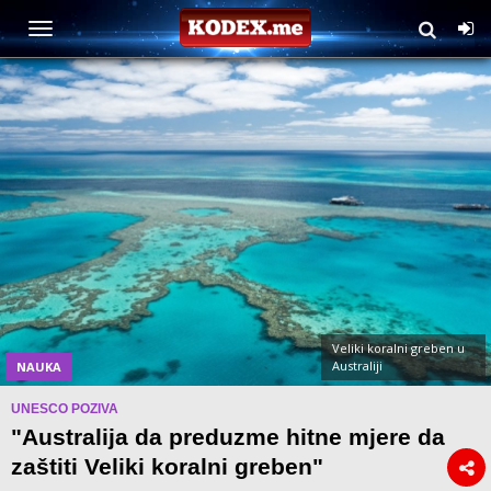
Veliki koralni greben u
Australiji
NAUKA
UNESCO POZIVA
"Australija da preduzme hitne mjere da
zaštiti Veliki koralni greben"