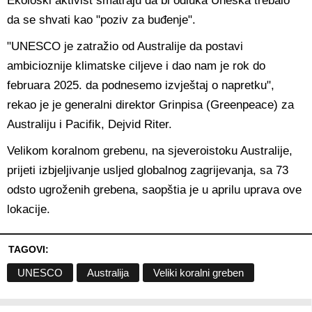
Ekološki aktivist smatraju da bi odluka Uneska trebalo
da se shvati kao "poziv za buđenje".
"UNESCO je zatražio od Australije da postavi
ambicioznije klimatske ciljeve i dao nam je rok do
februara 2025. da podnesemo izvještaj o napretku",
rekao je je generalni direktor Grinpisa (Greenpeace) za
Australiju i Pacifik, Dejvid Riter.
Velikom koralnom grebenu, na sjeveroistoku Australije,
prijeti izbjeljivanje usljed globalnog zagrijevanja, sa 73
odsto ugroženih grebena, saopštia je u aprilu uprava ove
lokacije.
TAGOVI:
UNESCO
Australija
Veliki koralni greben