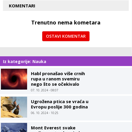
KOMENTARI
Trenutno nema kometara
OSTAVI KOMENTAR
Iz kategorije: Nauka
Habl pronašao više crnih
rupa u ranom svemiru
nego što se očekivalo
07. 10. 2024 - 08:07
Ugrožena ptica se vraća u
Evropu poslije 300 godina
06. 10. 2024 - 10:25
Mont Everest svake