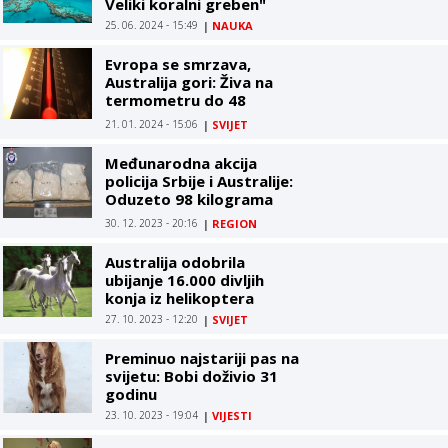
Veliki koralni greben"
25. 06. 2024 - 15:49
|
NAUKA
Evropa se smrzava,
Australija gori: Živa na
termometru do 48
stepeni
21. 01. 2024 - 15:06
|
SVIJET
Međunarodna akcija
policija Srbije i Australije:
Oduzeto 98 kilograma
metamfetamina
30. 12. 2023 - 20:16
|
REGION
Australija odobrila
ubijanje 16.000 divljih
konja iz helikoptera
27. 10. 2023 - 12:20
|
SVIJET
Preminuo najstariji pas na
svijetu: Bobi doživio 31
godinu
23. 10. 2023 - 19:04
|
VIJESTI