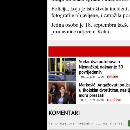
Policija, koja je istraživala inciden
fotografije objavljene, i zatražila 
Jedna osoba je 18. septembra lakše 
prodavnice odjeće u Kelnu.
Sudar dva autobusa u
Njemačkoj, najmanje 50
povrijeđenih
08. 10. 2024 - 12:09
|
EVROPA
Marković: Angažovati polic
u školskim dvorištima, nasil
mora prestati
08. 10. 2024 - 07:10
|
DRUŠTVO
KOMENTARI
Samo registrovani korisnici mogu komentarisati