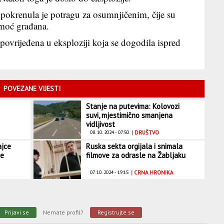
t, pokrenula je potragu za osumnjičenim, čije su
pomoć građana.
povrijeđena u eksploziji koja se dogodila ispred
POVEZANE VIJESTI
Stanje na putevima: Kolovozi
suvi, mjestimično smanjena
vidljivost
08. 10. 2024 - 07:50
|
DRUŠTVO
ajce
Ruska sekta orgijala i snimala
je
filmove za odrasle na Žabljaku
07. 10. 2024 - 19:15
|
CRNA HRONIKA
Prijavi se
Nemate profil?
Registrujte se