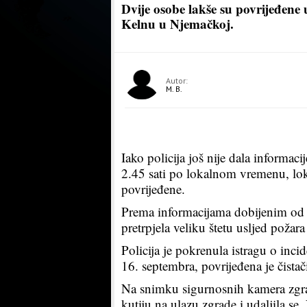
Dvije osobe lakše su povrijeđene 
Kelnu u Njemačkoj.
Autor:
M. B.
Iako policija još nije dala informaci
2.45 sati po lokalnom vremenu, loka
povrijeđene.
Prema informacijama dobijenim od st
pretrpjela veliku štetu usljed požara 
Policija je pokrenula istragu o inci
16. septembra, povrijeđena je čistač
Na snimku sigurnosnih kamera zgrade
kutiju na ulazu zgrade i udaljila se