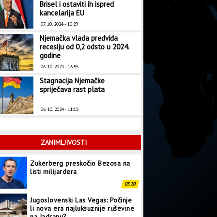
Brisel i ostaviti ih ispred
kancelarija EU
07. 10. 2024 - 10:29
Njemačka vlada predviđa
recesiju od 0,2 odsto u 2024.
godine
06. 10. 2024 - 16:55
Stagnacija Njemačke
spriječava rast plata
06. 10. 2024 - 11:15
ZANIMLJIVOSTI
Zukerberg preskočio Bezosa na
listi milijardera
05.10
Jugoslovenski Las Vegas: Počinje
li nova era najluksuznije ruševine
na Jadranu?