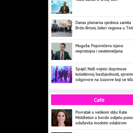
Danas plenarna sjednica samita
Brdo-Brioni, lideri regiona u Tiv
Mugoša: Popovićeva izjava
nepristojna i neutemeljena
Spajić: Naši vojnici doprinose
kolektivnoj bezbjednosti, sprem
odgovore na izazove koji se tič
cijelog svijeta
Cafe
Povratak u velikom stilu: Kate
Middleton u bordo odijelu pon
oduševila modnim odabirom