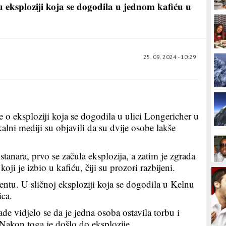
u eksploziji koja se dogodila u jednom kafiću u
25. 09. 2024 - 10:29
je o eksploziji koja se dogodila u ulici Longericher u
lni mediji su objavili da su dvije osobe lakše
anara, prvo se začula eksplozija, a zatim je zgrada
koji je izbio u kafiću, čiji su prozori razbijeni.
dentu. U sličnoj eksploziji koja se dogodila u Kelnu
ica.
 vidjelo se da je jedna osoba ostavila torbu i
. Nakon toga je došlo do eksplozije.