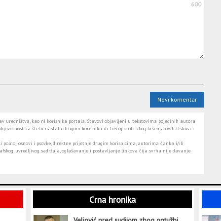
600
Novi komentar
 uredništva, kao ni korisnika portala. Stavovi objavljeni u tekstovima pojedinih autora
dgovornost za štetu nastalu drugom korisniku ili trećoj osobi zbog kršenja ovih Uslova i
i polnoj osnovi i psovke, direktne prijetnje drugim korisnicima, autorima čanka i/ili
fskog, uvredljivog sadržaja, oglašavanje i postavljanje linkova čija svrha nije davanje
Crna hronika
Veljović pred sudijom zbog optužbi