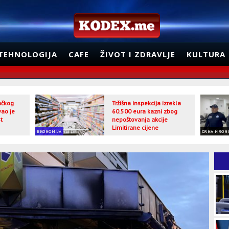
TEHNOLOGIJA
CAFE
ŽIVOT I ZDRAVLJE
KULTURA
jačkog
Tržišna inspekcija izrekla
vao je
60.500 eura kazni zbog
t
nepoštovanja akcije
Limitirane cijene
EKONOMIJA
CRNA HRON