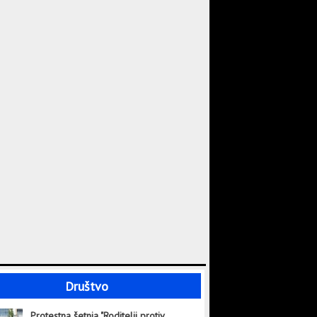
Društvo
Protestna šetnja "Roditelji protiv