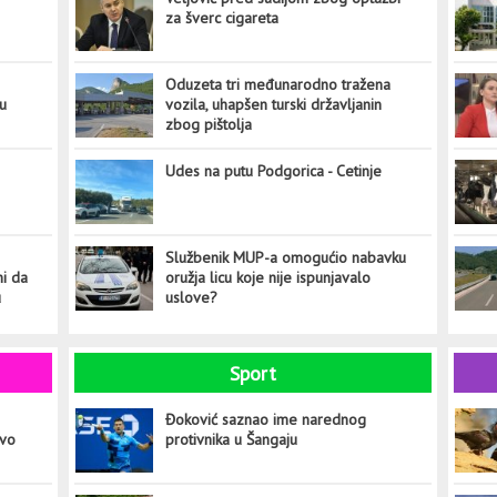
za šverc cigareta
Oduzeta tri međunarodno tražena
tu
vozila, uhapšen turski državljanin
zbog pištolja
Udes na putu Podgorica - Cetinje
Službenik MUP-a omogućio nabavku
ni da
oružja licu koje nije ispunjavalo
u
uslove?
Sport
Đoković saznao ime narednog
ovo
protivnika u Šangaju