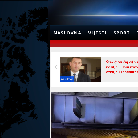
NASLOVNA
VIJESTI
SPORT
Šćekić: Slučaj vršn
nasilja u Baru izaz
ozbiljnu zabrinutos
DRUŠTVO