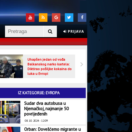
PRIJAVA
Uhapšen jedan od vođa
Veljo
Balkanskog narko kartela:
optuž
Diktirao pošiljke kokaina do
luka u Evropi
IKA
CRNA HRONIKA
IZ KATEGORIJE: EVROPA
Sudar dva autobusa u
Njemačkoj, najmanje 50
povrijeđenih
08. 10. 2024 - 12:09
Orban: Dovešćemo migrante u