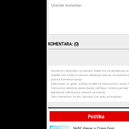
KOMENTARA: (0)
Komentari objavljeni na portalu Kodex.me ne odražavaju stav
takođe nisu nužno ni stavovi redakcije, tako da ne snosimo o
pravila komentarisanja.
Zabranjeni su: govor mržnje, uvrede na nacionalnoj, rasnoj il
članovima redakcije, postavljanje sadržaja i linkova pornogra
dodatanih informacija vezanih za članak.
Takvi komentari će biti izbrisani čim budu primijećeni.
Politika
Vučić danas u Crnoj Gori