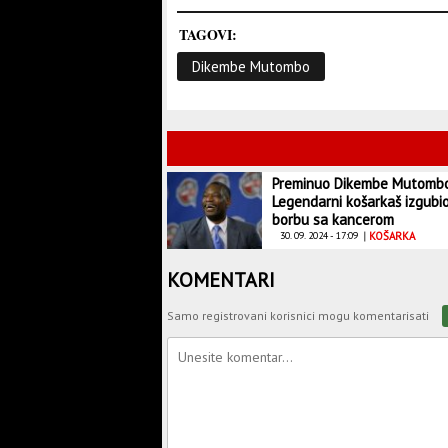
TAGOVI:
Dikembe Mutombo
Preminuo Dikembe Mutomb
Legendarni košarkaš izgubi
borbu sa kancerom
30. 09. 2024 - 17:09
|
KOŠARKA
KOMENTARI
Samo registrovani korisnici mogu komentarisati