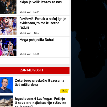
ekipa je veliki izazov za nas
06. 10. 2024 - 16:27
Pavićević: Pomak u našoj igri je
evidentan, to me izuzetno
raduje
05. 10. 2024 - 20:15
Mega pobijedila Dubai
05. 10. 2024 - 19:30
ZANIMLJIVOSTI
Zukerberg preskočio Bezosa na
listi milijardera
05.10
Jugoslovenski Las Vegas: Počinje
li nova era najluksuznije ruševine
na Jadranu?