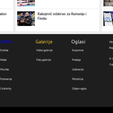
aton
Rakojević odabrao za Rumuniju i
Finsku
Caffe
Galerije
Oglasi
Vla
Kop
Erotika
Video galerije
Kupovina
O 
Moda
Foto galerije
Prodaja
Co
Muzika
Izdavanje
Putovanja
Potražnja
Celebrity
Objavi oglas