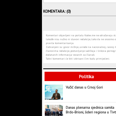
KOMENTARA: (0)
Komentari objavljeni na portalu Kodex.me ne odražavaju stav
takođe nisu nužno ni stavovi redakcije, tako da ne snosimo o
pravila komentarisanja.
Zabranjeni su: govor mržnje, uvrede na nacionalnoj, rasnoj il
članovima redakcije, postavljanje sadržaja i linkova pornogra
dodatanih informacija vezanih za članak.
Takvi komentari će biti izbrisani čim budu primijećeni.
Politika
Vučić danas u Crnoj Gori
Danas plenarna sjednica samita
Brdo-Brioni, lideri regiona u Tiv