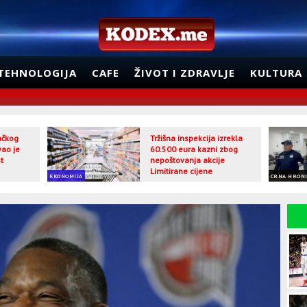
TEHNOLOGIJA
CAFE
ŽIVOT I ZDRAVLJE
KULTURA
jačkog
Tržišna inspekcija izrekla
vao je
60.500 eura kazni zbog
t
nepoštovanja akcije
Limitirane cijene
EKONOMIJA
CRNA HRON