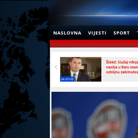
NASLOVNA
VIJESTI
SPORT
Šćekić: Slučaj vršn
nasilja u Baru izaz
ozbiljnu zabrinutos
DRUŠTVO