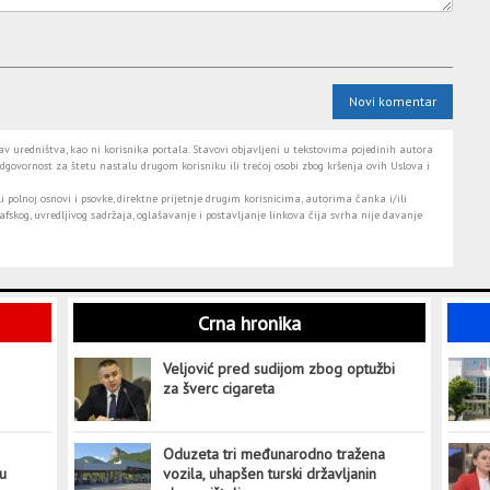
Novi komentar
 uredništva, kao ni korisnika portala. Stavovi objavljeni u tekstovima pojedinih autora
dgovornost za štetu nastalu drugom korisniku ili trećoj osobi zbog kršenja ovih Uslova i
i polnoj osnovi i psovke, direktne prijetnje drugim korisnicima, autorima čanka i/ili
fskog, uvredljivog sadržaja, oglašavanje i postavljanje linkova čija svrha nije davanje
Crna hronika
Veljović pred sudijom zbog optužbi
za šverc cigareta
Oduzeta tri međunarodno tražena
tu
vozila, uhapšen turski državljanin