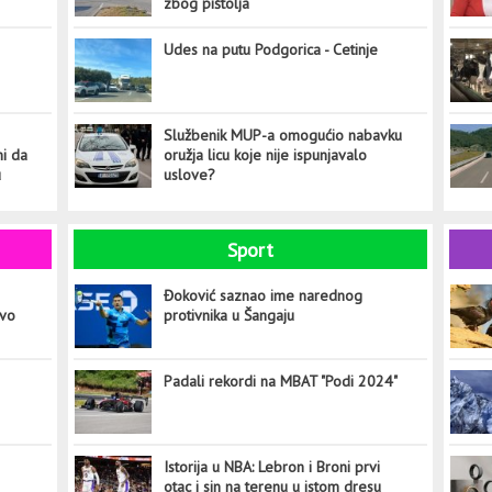
zbog pištolja
Udes na putu Podgorica - Cetinje
Službenik MUP-a omogućio nabavku
ni da
oružja licu koje nije ispunjavalo
u
uslove?
Sport
Đoković saznao ime narednog
ovo
protivnika u Šangaju
Padali rekordi na MBAT "Podi 2024"
Istorija u NBA: Lebron i Broni prvi
otac i sin na terenu u istom dresu