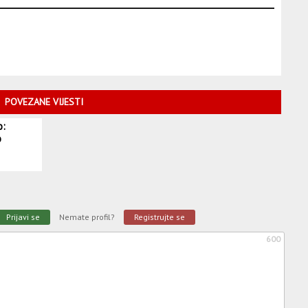
POVEZANE VIJESTI
o:
o
Prijavi se
Nemate profil?
Registrujte se
600