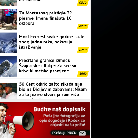
03.10
Za Montesong pristigle 32
pjesme: Imena finalista 10.
oktobra
02.10
Mont Everest svake godine raste
zbog jedne reke, pokazuje
istraživanje
02.10
Precrtane granice između
Švajcarske i Italije: Za sve su
krive klimatske promjene
30.09
50 Cent otkrio zašto nikada nije
bio na Didijevim zabavama: Nisam
za te jezive stvari, ja sam više
normalan tip
28.09
Japanci prave superkompjuter
kakav svijet još nije vidio
27.09
Linkin Park ima novu pjesmu: