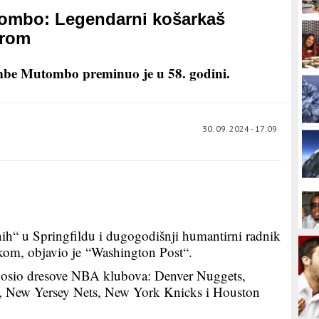
ombo: Legendarni košarkaš
erom
be Mutombo preminuo je u 58. godini.
30. 09. 2024 - 17:09
ih“ u Springfildu i dugogodišnji humantirni radnik
akom, objavio je “Washington Post“.
 nosio dresove NBA klubova: Denver Nuggets,
s, New Yersey Nets, New York Knicks i Houston