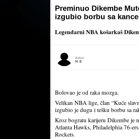
Preminuo Dikembe Mut
izgubio borbu sa kanc
Legendarni NBA košarkaš Dikem
Autor:
M. B.
Bolovao je od raka mozga.
Velikan NBA lige, član “Kuće slavn
izgubio je dugu i tešku borbu sa r
Kroz bogratu karijeru Dikembe je
Atlanta Hawks, Philadelphia 76-er
Rockets.