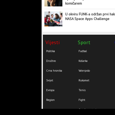
komičarem
U okviru FUNK-a održan prvi hak
NASA Space Apps Challenge
Vijesti
Sport
Politika
Fudbal
Društvo
Košarka
Crna hronika
Vaterpolo
Svijet
Rukomet
Evropa
Tenis
Region
Fight
Ostali sportovi