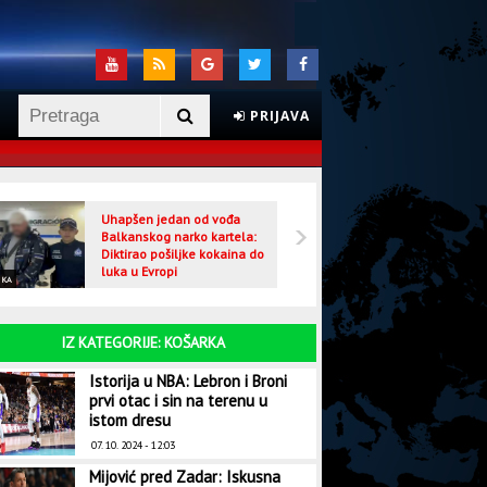
PRIJAVA
Uhapšen jedan od vođa
Veljo
Balkanskog narko kartela:
optuž
Diktirao pošiljke kokaina do
luka u Evropi
IKA
CRNA HRONIKA
IZ KATEGORIJE: KOŠARKA
Istorija u NBA: Lebron i Broni
prvi otac i sin na terenu u
istom dresu
07. 10. 2024 - 12:03
Mijović pred Zadar: Iskusna