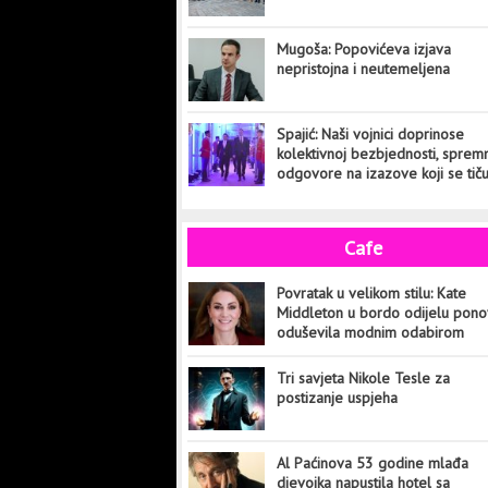
Mugoša: Popovićeva izjava
nepristojna i neutemeljena
Spajić: Naši vojnici doprinose
kolektivnoj bezbjednosti, sprem
odgovore na izazove koji se tič
cijelog svijeta
Cafe
Povratak u velikom stilu: Kate
Middleton u bordo odijelu pon
oduševila modnim odabirom
Tri savjeta Nikole Tesle za
postizanje uspjeha
Al Paćinova 53 godine mlađa
djevojka napustila hotel sa