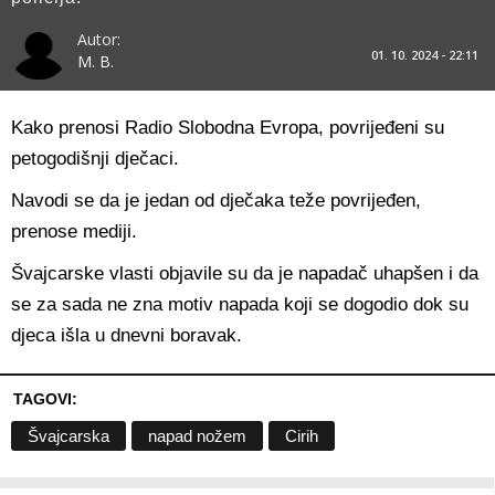
Autor:
01. 10. 2024 - 22:11
M. B.
Kako prenosi Radio Slobodna Evropa, povrijeđeni su
petogodišnji dječaci.
Navodi se da je jedan od dječaka teže povrijeđen,
prenose mediji.
Švajcarske vlasti objavile su da je napadač uhapšen i da
se za sada ne zna motiv napada koji se dogodio dok su
djeca išla u dnevni boravak.
TAGOVI:
Švajcarska
napad nožem
Cirih