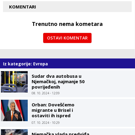
KOMENTARI
Trenutno nema kometara
OSTAVI KOMENTAR
Iz kategorije: Evropa
Sudar dva autobusa u
Njemačkoj, najmanje 50
povrijeđenih
08. 10. 2024 - 12:09
Orban: Dovešćemo
migrante u Brisel i
ostaviti ih ispred
kancelarija EU
07. 10. 2024 - 10:29
Njemačka vlada predviđa