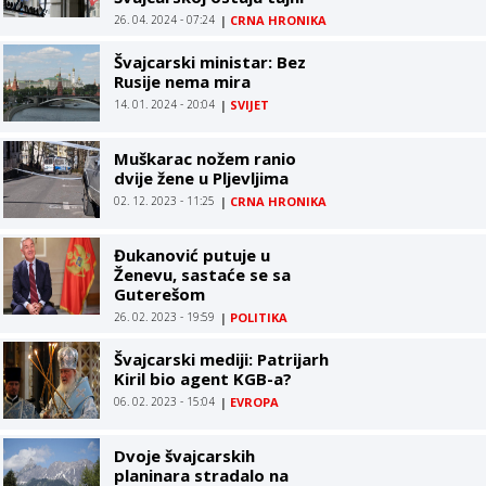
26. 04. 2024 - 07:24
|
CRNA HRONIKA
Švajcarski ministar: Bez
Rusije nema mira
14. 01. 2024 - 20:04
|
SVIJET
Muškarac nožem ranio
dvije žene u Pljevljima
02. 12. 2023 - 11:25
|
CRNA HRONIKA
Đukanović putuje u
Ženevu, sastaće se sa
Guterešom
26. 02. 2023 - 19:59
|
POLITIKA
Švajcarski mediji: Patrijarh
Kiril bio agent KGB-a?
06. 02. 2023 - 15:04
|
EVROPA
Dvoje švajcarskih
planinara stradalo na