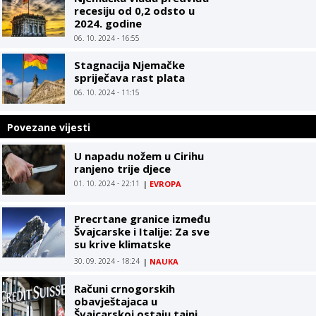
recesiju od 0,2 odsto u
2024. godine
06. 10. 2024 - 16:55
Stagnacija Njemačke
spriječava rast plata
06. 10. 2024 - 11:15
Povezane vijesti
U napadu nožem u Cirihu
ranjeno trije djece
01. 10. 2024 - 22:11
|
EVROPA
Precrtane granice između
Švajcarske i Italije: Za sve
su krive klimatske
promjene
30. 09. 2024 - 18:24
|
NAUKA
Računi crnogorskih
obavještajaca u
Švajcarskoj ostaju tajni