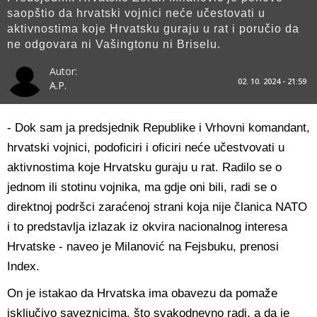
saopštio da hrvatski vojnici neće učestovati u
aktivnostima koje Hrvatsku guraju u rat i poručio da
ne odgovara ni Vašingtonu ni Briselu.
Autor:
02. 10. 2024 - 21:59
A.P.
- Dok sam ja predsjednik Republike i Vrhovni komandant,
hrvatski vojnici, podoficiri i oficiri neće učestvovati u
aktivnostima koje Hrvatsku guraju u rat. Radilo se o
jednom ili stotinu vojnika, ma gdje oni bili, radi se o
direktnoj podršci zaraćenoj strani koja nije članica NATO
i to predstavlja izlazak iz okvira nacionalnog interesa
Hrvatske - naveo je Milanović na Fejsbuku, prenosi
Index.
On je istakao da Hrvatska ima obavezu da pomaže
isključivo saveznicima, što svakodnevno radi, a da je