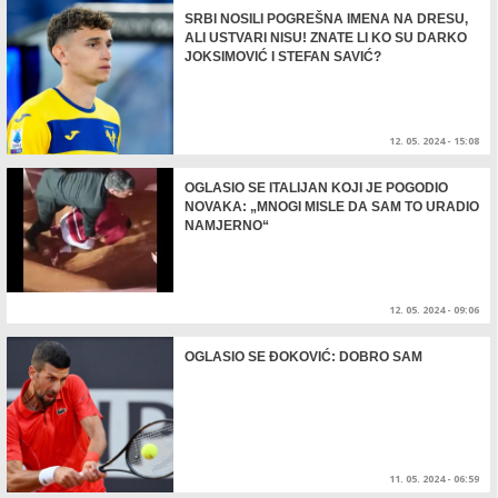
SRBI NOSILI POGREŠNA IMENA NA DRESU,
ALI USTVARI NISU! ZNATE LI KO SU DARKO
JOKSIMOVIĆ I STEFAN SAVIĆ?
12. 05. 2024 - 15:08
OGLASIO SE ITALIJAN KOJI JE POGODIO
NOVAKA: „MNOGI MISLE DA SAM TO URADIO
NAMJERNO“
12. 05. 2024 - 09:06
OGLASIO SE ĐOKOVIĆ: DOBRO SAM
11. 05. 2024 - 06:59