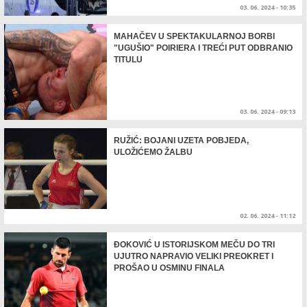
03. 06. 2024 - 10:35
MAHAČEV U SPEKTAKULARNOJ BORBI
"UGUŠIO" POIRIERA I TREĆI PUT ODBRANIO
TITULU
03. 06. 2024 - 09:13
RUŽIĆ: BOJANI UZETA POBJEDA,
ULOŽIĆEMO ŽALBU
02. 06. 2024 - 11:12
ĐOKOVIĆ U ISTORIJSKOM MEČU DO TRI
UJUTRO NAPRAVIO VELIKI PREOKRET I
PROŠAO U OSMINU FINALA