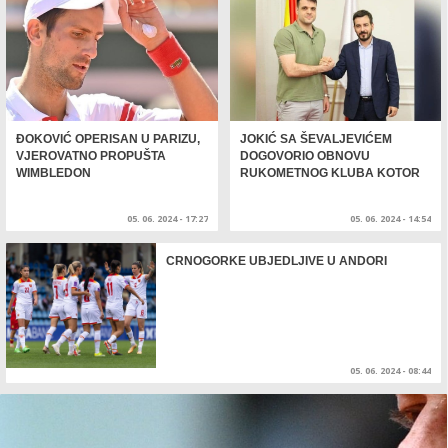
ĐOKOVIĆ OPERISAN U PARIZU,
JOKIĆ SA ŠEVALJEVIĆEM
VJEROVATNO PROPUŠTA
DOGOVORIO OBNOVU
WIMBLEDON
RUKOMETNOG KLUBA KOTOR
05. 06. 2024 - 17:27
05. 06. 2024 - 14:54
CRNOGORKE UBJEDLJIVE U ANDORI
05. 06. 2024 - 08:44