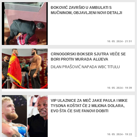
ĐOKOVIĆ ZAVRŠIO U AMBULATI S
MUČNINOM, OBJAVLJENI NOVI DETALJI
10. 05. 2024 - 21:51
CRNOGORSKI BOKSER SJUTRA VEČE SE
BORI PROTIV MURADA ALIJEVA
DILAN PRAŠOVIĆ NAPADA WBC TITULU
10. 05. 2024 - 19:39
VIP ULAZNICE ZA MEČ JAKE PAULA I MIKE
TYSONA KOŠTAT ĆE 2 MILIONA DOLARA,
EVO ŠTA ĆE SVE FANOVI DOBITI
10. 05. 2024 - 19:22