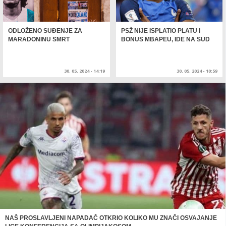
ODLOŽENO SUĐENJE ZA
PSŽ NIJE ISPLATIO PLATU I
MARADONINU SMRT
BONUS MBAPEU, IDE NA SUD
30. 05. 2024 - 14:19
30. 05. 2024 - 10:59
NAŠ PROSLAVLJENI NAPADAČ OTKRIO KOLIKO MU ZNAČI OSVAJANJE