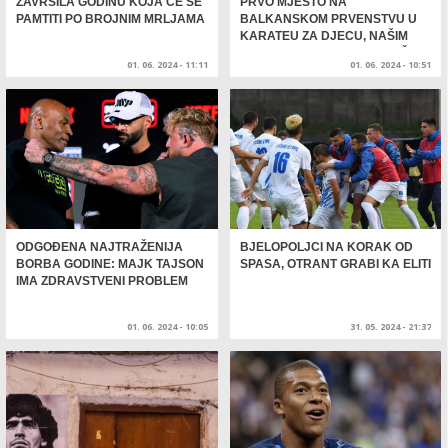
ZAVRŠILA GODINU KOJA ĆE SE
PRVO MJESTO NA
PAMTITI PO BROJNIM MRLJAMA
BALKANSKOM PRVENSTVU U
KARATEU ZA DJECU, NAŠIM
BORCIMA PRIPALO 11 ODLIČJA
01. 06. 2024 - 11:11
01. 06. 2024 - 10:51
ODGOĐENA NAJTRAŽENIJA
BJELOPOLJCI NA KORAK OD
BORBA GODINE: MAJK TAJSON
SPASA, OTRANT GRABI KA ELITI
IMA ZDRAVSTVENI PROBLEM
01. 06. 2024 - 10:05
31. 05. 2024 - 21:37