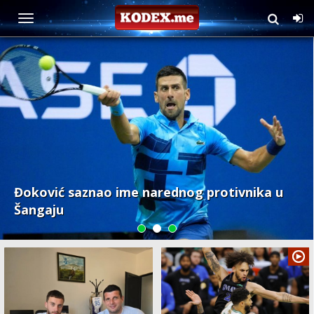
Sport
Đoković saznao ime narednog protivnika u
Šangaju