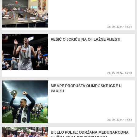
23. 05. 2024 - 16:01
PEŠIĆ O JOKIĆU NA OI: LAŽNE VIJESTI
22. 05. 2024 - 16:38
MBAPE PROPUŠTA OLIMPIJSKE IGRE U
PARIZU
22. 05. 2024 - 11:52
BIJELO POLJE: ODRŽANA MEĐUNARODNA