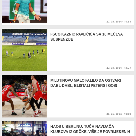
27. 05. 2024 - 19:58
FSCG KAZNIO PAVLIČIĆA SA 10 MEČEVA
SUSPENZIJE
27. 05. 2024 - 15:27
MILUTINOVU MALO FALILO DA OSTVARI
DABL-DABL, BLISTALI PETERS I GOS!
26. 05. 2024 - 18:58
HAOS U BERLINU: TUČA NAVIJAČA
KLUBOVA IZ GRČKE, VIŠE JE POVRIJEĐENIH