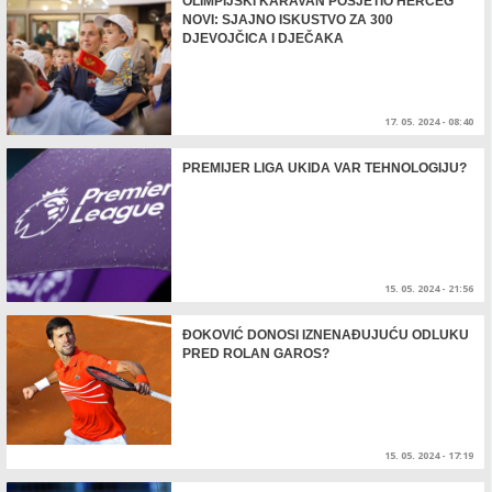
OLIMPIJSKI KARAVAN POSJETIO HERCEG
NOVI: SJAJNO ISKUSTVO ZA 300
DJEVOJČICA I DJEČAKA
17. 05. 2024 - 08:40
PREMIJER LIGA UKIDA VAR TEHNOLOGIJU?
15. 05. 2024 - 21:56
ĐOKOVIĆ DONOSI IZNENAĐUJUĆU ODLUKU
PRED ROLAN GAROS?
15. 05. 2024 - 17:19