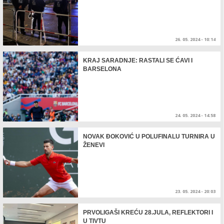
26. 05. 2024 - 10:14
KRAJ SARADNJE: RASTALI SE ĆAVI I
BARSELONA
24. 05. 2024 - 14:58
NOVAK ĐOKOVIĆ U POLUFINALU TURNIRA U
ŽENEVI
23. 05. 2024 - 20:03
PRVOLIGAŠI KREĆU 28.JULA, REFLEKTORI I
U TIVTU