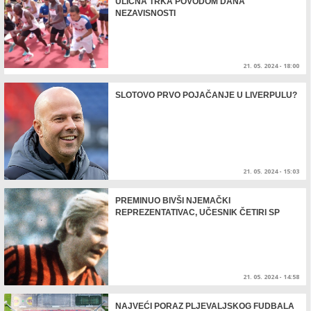
ULIČNA TRKA POVODOM DANA
NEZAVISNOSTI
21. 05. 2024 - 18:00
SLOTOVO PRVO POJAČANJE U LIVERPULU?
21. 05. 2024 - 15:03
PREMINUO BIVŠI NJEMAČKI
REPREZENTATIVAC, UČESNIK ČETIRI SP
21. 05. 2024 - 14:58
NAJVEĆI PORAZ PLJEVALJSKOG FUDBALA