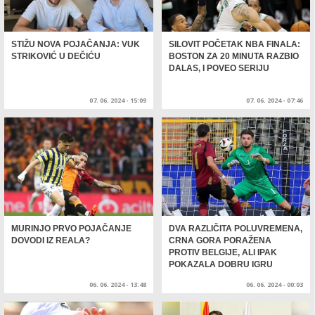
STIŽU NOVA POJAČANJA: VUK
SILOVIT POČETAK NBA FINALA:
STRIKOVIĆ U DEČIĆU
BOSTON ZA 20 MINUTA RAZBIO
DALAS, I POVEO SERIJU
07. 06. 2024 - 15:09
07. 06. 2024 - 07:46
MURINJO PRVO POJAČANJE
DVA RAZLIČITA POLUVREMENA,
DOVODI IZ REALA?
CRNA GORA PORAŽENA
PROTIV BELGIJE, ALI IPAK
POKAZALA DOBRU IGRU
06. 06. 2024 - 13:48
06. 06. 2024 - 00:03