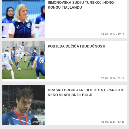
SIMONOVSKA SUDI U TURSKOJ, HONG
KONGU I TAJLANDU
14. 05. 2024 - 17:11
POBJEDA DEČIĆA I BUDUĆNOSTI
12. 05. 2024 - 21:17
DRAŠKO BRGULJAN: BOLJE DA U PARIZ IDE
NEKO MLAĐI, BRŽI I BOLJI
12. 05. 2024 - 17:45