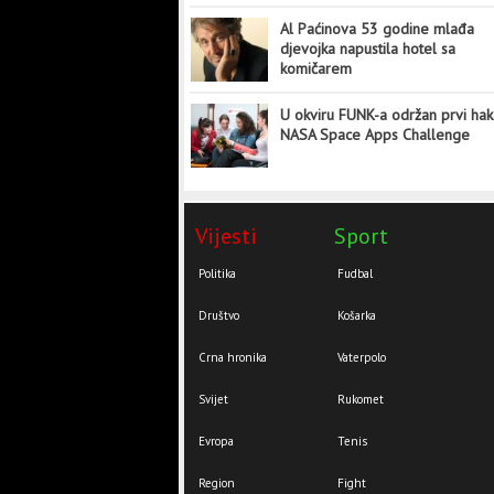
Al Paćinova 53 godine mlađa
djevojka napustila hotel sa
komičarem
U okviru FUNK-a održan prvi hak
NASA Space Apps Challenge
Vijesti
Sport
Politika
Fudbal
Društvo
Košarka
Crna hronika
Vaterpolo
Svijet
Rukomet
Evropa
Tenis
Region
Fight