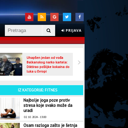
PRIJAVA
Uhapšen jedan od vođa
Veljo
Balkanskog narko kartela:
optuž
Diktirao pošiljke kokaina do
luka u Evropi
IKA
CRNA HRONIKA
IZ KATEGORIJE: FITNES
Najbolje joga poze protiv
stresa koje svako može da
uradi
02. 10. 2024 - 13:00
Osam razloga zašto je šetnja