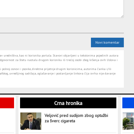
Novi komentar
 uredništva, kao ni korisnika portala. Stavovi objavljeni u tekstovima pojedinih autora
dgovornost za štetu nastalu drugom korisniku ili trećoj osobi zbog kršenja ovih Uslova i
i polnoj osnovi i psovke, direktne prijetnje drugim korisnicima, autorima čanka i/ili
fskog, uvredljivog sadržaja, oglašavanje i postavljanje linkova čija svrha nije davanje
Crna hronika
Veljović pred sudijom zbog optužbi
za šverc cigareta