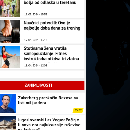
bolja od odlaska u teretanu
18. 09. 2024 - 19:58
Naučnici potvrdili: Ovo je
najbolje doba dana za trening
12. 04. 2024 - 13:48
Stotinama žena vratila
samopouzdanje: Fitnes
instruktorka otkriva tri zlatna
pravila za mršavljenje
11. 04. 2024 - 12:08
ZANIMLJIVOSTI
Zukerberg preskočio Bezosa na
listi milijardera
05.10
Jugoslovenski Las Vegas: Počinje
li nova era najluksuznije ruševine
na Jadranu?