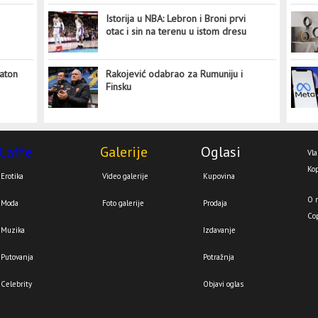
Istorija u NBA: Lebron i Broni prvi
otac i sin na terenu u istom dresu
aton
Rakojević odabrao za Rumuniju i
Finsku
Caffe
Galerije
Oglasi
Vla
Kop
Erotika
Video galerije
Kupovina
O 
Moda
Foto galerije
Prodaja
Co
Muzika
Izdavanje
Putovanja
Potražnja
Celebrity
Objavi oglas