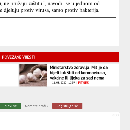
, ne pružaju zaštitu", navodi se u jednom od
e djeluju protiv virusa, samo protiv bakterija.
POVEZANE VIJESTI
Ministarstvo zdravlja: Mit je da
bijeli luk štiti od koronavirusa,
vakcine ili lijeka za sad nema
11. 03. 2020 - 12:39
|
FITNES
Prijavi se
Nemate profil?
Registrujte se
600