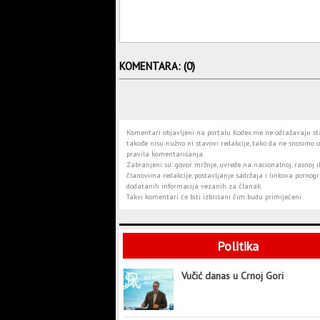
KOMENTARA: (0)
Komentari objavljeni na portalu Kodex.me ne odražavaju stav
takođe nisu nužno ni stavovi redakcije, tako da ne snosimo o
pravila komentarisanja.
Zabranjeni su: govor mržnje, uvrede na nacionalnoj, rasnoj il
članovima redakcije, postavljanje sadržaja i linkova pornogra
dodatanih informacija vezanih za članak.
Takvi komentari će biti izbrisani čim budu primijećeni.
Politika
Vučić danas u Crnoj Gori