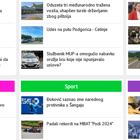
Oduzeta tri međunarodno tražena
tu
vozila, uhapšen turski državljanin
zbog pištolja
Udes na putu Podgorica - Cetinje
Službenik MUP-a omogućio nabavku
ni da
oružja licu koje nije ispunjavalo
u
uslove?
Sport
Đoković saznao ime narednog
ovo
protivnika u Šangaju
Padali rekordi na MBAT "Podi 2024"