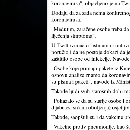
koronavirusa", objavljeno je na Twit
Dodaju da za sada nema konkretnog l
koronavirusa.
"Međutim, zaražene osobe treba da 
liječenja simptoma".
U Twittovimaa o "istinama i mitovi
poručio i da ne postoje dokazi da j
zaštitilo osobe od infekcije. Navode
"Osobe koje primaju pakete iz Kine
osnovu analize znamo da koronavir
su pisma i paketi", navode iz Minist
Takođe ljudi svih starosnih dobi m
"Pokazalo se da su starije osobe i
dijabetes, srčana oboljenja) osjetljiv
Takođe, saopštili su i da vakcine pr
"Vakcine protiv pneumonije, kao š