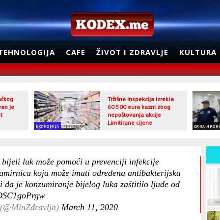
TEHNOLOGIJA
CAFE
ŽIVOT I ZDRAVLJE
KULTURA
jačkog
Tržišna inspekcija izrekla
vao je
60.500 eura kazni zbog
t
nepoštovanja akcije
Limitirane cijene
EKONOMIJA
CRNA HRON
 bijeli luk može pomoći u prevenciji infekcije
 namirnica koja može imati određena antibakterijska
 da je konzumiranje bijelog luka zaštitilo ljude od
m/DSC1goPrgw
e (@MinZdravlja)
March 11, 2020