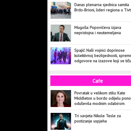
Danas plenarna sjednica samita
Brdo-Brioni, lideri regiona u Tiv
Mugoša: Popovićeva izjava
nepristojna i neutemeljena
Spajić: Naši vojnici doprinose
kolektivnoj bezbjednosti, sprem
odgovore na izazove koji se tič
cijelog svijeta
Cafe
Povratak u velikom stilu: Kate
Middleton u bordo odijelu pon
oduševila modnim odabirom
Tri savjeta Nikole Tesle za
postizanje uspjeha