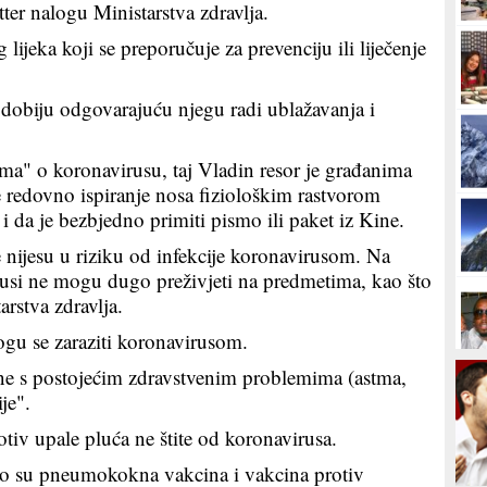
ter nalogu Ministarstva zdravlja.
ijeka koji se preporučuje za prevenciju ili liječenje
dobiju odgovarajuću njegu radi ublažavanja i
ma" o koronavirusu, taj Vladin resor je građanima
e redovno ispiranje nosa fiziološkim rastvorom
 i da je bezbjedno primiti pismo ili paket iz Kine.
 nijesu u riziku od infekcije koronavirusom. Na
usi ne mogu dugo preživjeti na predmetima, kao što
arstva zdravlja.
ogu se zaraziti koronavirusom.
 one s postojećim zdravstvenim problemima (astma,
ije".
otiv upale pluća ne štite od koronavirusa.
to su pneumokokna vakcina i vakcina protiv