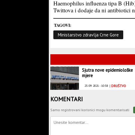
Haemophilus influenza tipa B (Hib)
Twittova i dodaje da ni antibiotici n
TAGOVI:
Ministarstvo zdravlja Crne Gore
Sjutra nove epidemiološke
mjere
23. 09. 2021 - 10:38
|
DRUŠTVO
KOMENTARI
Samo registrovani korisnici mogu komentarisati