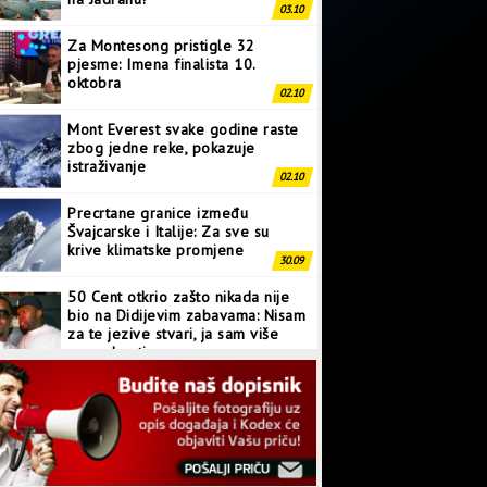
03.10
Za Montesong pristigle 32
pjesme: Imena finalista 10.
oktobra
02.10
Mont Everest svake godine raste
zbog jedne reke, pokazuje
istraživanje
02.10
Precrtane granice između
Švajcarske i Italije: Za sve su
krive klimatske promjene
30.09
50 Cent otkrio zašto nikada nije
bio na Didijevim zabavama: Nisam
za te jezive stvari, ja sam više
normalan tip
28.09
Japanci prave superkompjuter
kakav svijet još nije vidio
27.09
Linkin Park ima novu pjesmu: