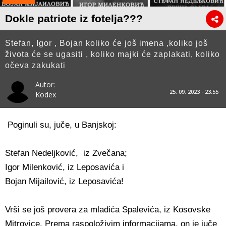
Dokle patriote iz fotelja???
Stefan, Igor , Bojan koliko će još imena ,koliko još
života će se ugasiti , koliko majki će zaplakati, koliko
očeva zakukati
Autor:
25. 09. 2023 - 23:55
Kodex
Poginuli su, juče, u Banjskoj:
Stefan Nedeljković, iz Zvečana;
Igor Milenković, iz Leposavića i
Bojan Mijailović, iz Leposavića!
Vrši se još provera za mladića Spalevića, iz Kosovske
Mitrovice. Prema raspoloživim informacijama, on je juče