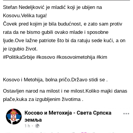
Stefan Nedeljković je mladić koji je ubijen na
Kosovu.Velika tuga!
Čovek pred kojim je bila budućnost, e zato sam protiv
rata da ne bismo gubili ovako mlade i sposobne
ljude.Ove lažne patriote što bi da ratuju sede kući, a on
je izgubio život.
#PolitikaSrbije #kosovo #kosovoimetohija #kim
Kosovo i Metohija, bolna pričo.Državo stidi se .
Ostavljen narod na milost i ne milost.Koliko majki danas
plače,kuka za izgubljenim životima .