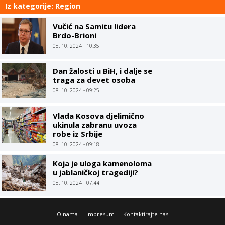
Iz kategorije: Region
Vučić na Samitu lidera
Brdo-Brioni
08. 10. 2024 - 10:35
Dan žalosti u BiH, i dalje se
traga za devet osoba
08. 10. 2024 - 09:25
Vlada Kosova djelimično
ukinula zabranu uvoza
robe iz Srbije
08. 10. 2024 - 09:18
Koja je uloga kamenoloma
u jablaničkoj tragediji?
08. 10. 2024 - 07:44
O nama
|
Impresum
|
Kontaktirajte nas