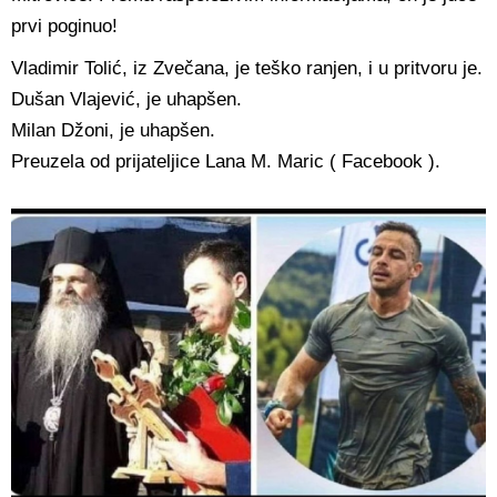
prvi poginuo!
Vladimir Tolić, iz Zvečana, je teško ranjen, i u pritvoru je.
Dušan Vlajević, je uhapšen.
Milan Džoni, je uhapšen.
Preuzela od prijateljice Lana M. Maric ( Facebook ).