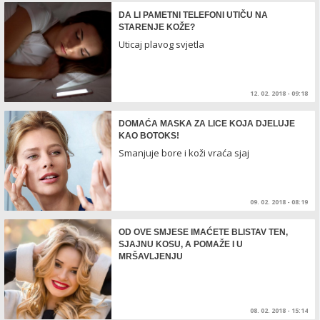
DA LI PAMETNI TELEFONI UTIČU NA
STARENJE KOŽE?
Uticaj plavog svjetla
12. 02. 2018 - 09:18
DOMAĆA MASKA ZA LICE KOJA DJELUJE
KAO BOTOKS!
Smanjuje bore i koži vraća sjaj
09. 02. 2018 - 08:19
OD OVE SMJESE IMAĆETE BLISTAV TEN,
SJAJNU KOSU, A POMAŽE I U
MRŠAVLJENJU
08. 02. 2018 - 15:14