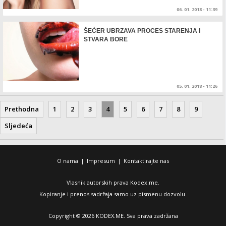
06. 01. 2018 - 11:39
ŠEĆER UBRZAVA PROCES STARENJA I
STVARA BORE
05. 01. 2018 - 11:26
Prethodna
1
2
3
4
5
6
7
8
9
Sljedeća
O nama
|
Impresum
|
Kontaktirajte nas
Vlasnik autorskih prava Kodex.me.
Kopiranje i prenos sadržaja samo uz pismenu dozvolu.
Copyright © 2026 KODEX.ME. Sva prava zadržana