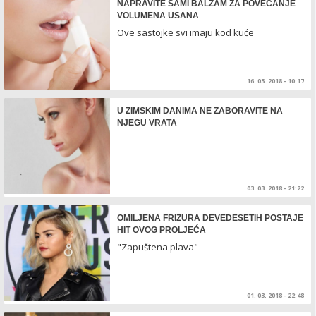
NAPRAVITE SAMI BALZAM ZA POVEĆANJE
VOLUMENA USANA
Ove sastojke svi imaju kod kuće
16. 03. 2018 - 10:17
U ZIMSKIM DANIMA NE ZABORAVITE NA
NJEGU VRATA
03. 03. 2018 - 21:22
OMILJENA FRIZURA DEVEDESETIH POSTAJE
HIT OVOG PROLJEĆA
"Zapuštena plava"
01. 03. 2018 - 22:48