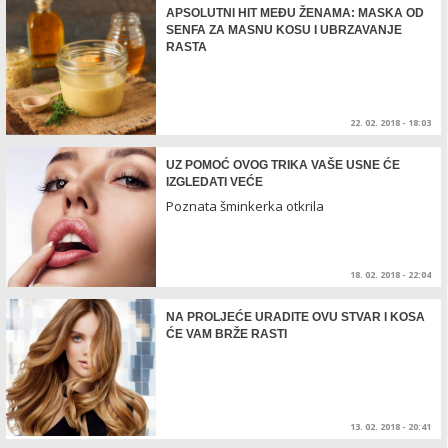
APSOLUTNI HIT MEĐU ŽENAMA: MASKA OD
SENFA ZA MASNU KOSU I UBRZAVANJE
RASTA
22. 02. 2018 - 18:03
UZ POMOĆ OVOG TRIKA VAŠE USNE ĆE
IZGLEDATI VEĆE
Poznata šminkerka otkrila
18. 02. 2018 - 22:04
NA PROLJEĆE URADITE OVU STVAR I KOSA
ĆE VAM BRŽE RASTI
13. 02. 2018 - 20:41