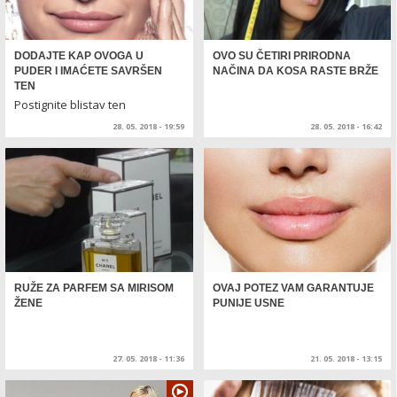
DODAJTE KAP OVOGA U
OVO SU ČETIRI PRIRODNA
PUDER I IMAĆETE SAVRŠEN
NAČINA DA KOSA RASTE BRŽE
TEN
Postignite blistav ten
28. 05. 2018 - 19:59
28. 05. 2018 - 16:42
RUŽE ZA PARFEM SA MIRISOM
OVAJ POTEZ VAM GARANTUJE
ŽENE
PUNIJE USNE
27. 05. 2018 - 11:36
21. 05. 2018 - 13:15