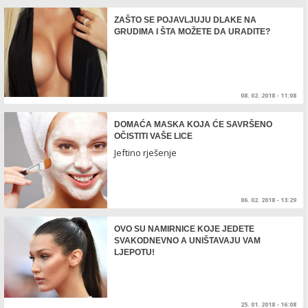
ZAŠTO SE POJAVLJUJU DLAKE NA
GRUDIMA I ŠTA MOŽETE DA URADITE?
08. 02. 2018 - 11:08
DOMAĆA MASKA KOJA ĆE SAVRŠENO
OČISTITI VAŠE LICE
Jeftino rješenje
06. 02. 2018 - 13:29
OVO SU NAMIRNICE KOJE JEDETE
SVAKODNEVNO A UNIŠTAVAJU VAM
LJEPOTU!
25. 01. 2018 - 16:08