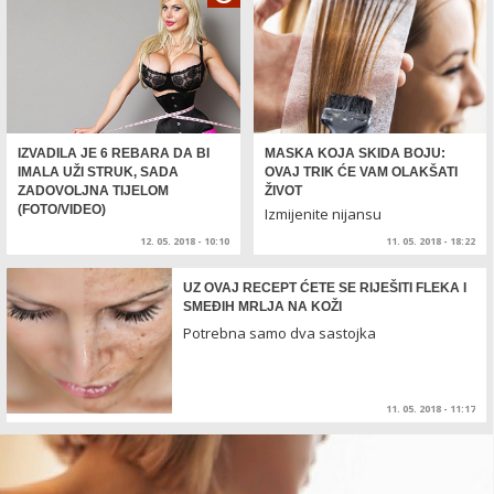
IZVADILA JE 6 REBARA DA BI
MASKA KOJA SKIDA BOJU:
IMALA UŽI STRUK, SADA
OVAJ TRIK ĆE VAM OLAKŠATI
ZADOVOLJNA TIJELOM
ŽIVOT
(FOTO/VIDEO)
Izmijenite nijansu
12. 05. 2018 - 10:10
11. 05. 2018 - 18:22
UZ OVAJ RECEPT ĆETE SE RIJEŠITI FLEKA I
SMEĐIH MRLJA NA KOŽI
Potrebna samo dva sastojka
11. 05. 2018 - 11:17