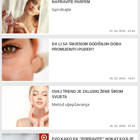
NAPRAVITE PARFEM
Isprobajte
01. 04. 2018 - 22:04
DA LI SA SMJENOM GODIŠNJIH DOBA
PROMIJENITI I PUDER?
29. 03. 2018 - 14:01
OVAJ TREND JE ZALUDIO ŽENE ŠIROM
SVIJETA
Metod uljepšavanja
25. 03. 2018 - 13:19
EVO KAKO DA "POPRAVITE" NOKAT KOJI JE