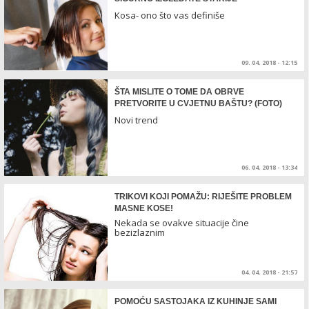
Kosa- ono što vas definiše
09. 04. 2018 - 12:15
ŠTA MISLITE O TOME DA OBRVE
PRETVORITE U CVJETNU BAŠTU? (FOTO)
Novi trend
06. 04. 2018 - 13:34
TRIKOVI KOJI POMAŽU: RIJEŠITE PROBLEM
MASNE KOSE!
Nekada se ovakve situacije čine
bezizlaznim
04. 04. 2018 - 21:57
POMOĆU SASTOJAKA IZ KUHINJE SAMI