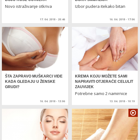
Novo istraživanje otkriva
Izbor pudera itekako bitan
17. 04. 2018 - 20:46
16. 04. 2018 - 17:06
ŠTA ZAPRAVO MUŠKARCI VIDE
KREMA KOJU MOŽETE SAMI
KADA GLEDAJU U ŽENSKE
NAPRAVITI OTJERAĆE CELULIT
GRUDI?
ZAUVIJEK
Potrebne samo 2 namirnice
16. 04. 2018 - 13:06
13. 04. 2018 - 10:19