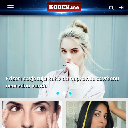
Estetika
Frizeri savjetuju kako da napravite savršenu
neurednu punđu