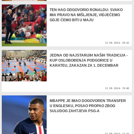
TEN HAG ODGOVORIO RONALDU: SVAKO
IMA PRAVO NA MIŠLJENJE, VIDJEĆEMO
GDJE ĆEMO BITI U MAJU
12. 09. 2024 - 20:42
JEDNA OD NAJSTARIJIH NAŠIH TRADICIJA -
KUP OSLOBOĐENJA PODGORICE U
KARATEU, ZAKAZAN ZA 1. DECEMBAR
12. 09. 2024 - 19:40
MBAPPE JE IMAO DOGOVOREN TRANSFER
U ENGLESKU, POSAO PROPAO ZBOG
SULUDOG ZAHTJEVA PSG-A
12. 09. 2024 - 11:42