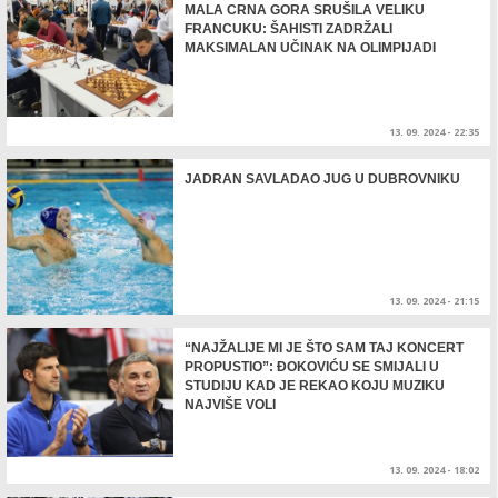
MALA CRNA GORA SRUŠILA VELIKU
FRANCUKU: ŠAHISTI ZADRŽALI
MAKSIMALAN UČINAK NA OLIMPIJADI
13. 09. 2024 - 22:35
JADRAN SAVLADAO JUG U DUBROVNIKU
13. 09. 2024 - 21:15
“NAJŽALIJE MI JE ŠTO SAM TAJ KONCERT
PROPUSTIO”: ĐOKOVIĆU SE SMIJALI U
STUDIJU KAD JE REKAO KOJU MUZIKU
NAJVIŠE VOLI
13. 09. 2024 - 18:02