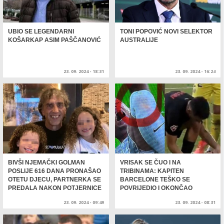
UBIO SE LEGENDARNI
TONI POPOVIĆ NOVI SELEKTOR
KOŠARKAP ASIM PAŠČANOVIĆ
AUSTRALIJE
23. 09. 2024 - 18:31
23. 09. 2024 - 16:24
BIVŠI NJEMAČKI GOLMAN
VRISAK SE ČUO I NA
POSLIJE 616 DANA PRONAŠAO
TRIBINAMA: KAPITEN
OTETU DJECU, PARTNERKA SE
BARCELONE TEŠKO SE
PREDALA NAKON POTJERNICE
POVRIJEDIO I OKONČAO
SEZONU
23. 09. 2024 - 09:49
23. 09. 2024 - 08:31