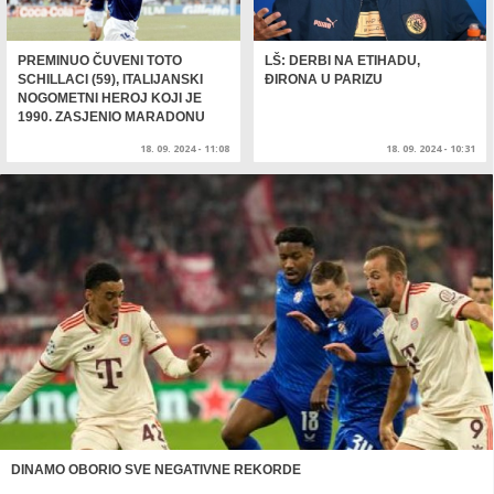
PREMINUO ČUVENI TOTO
LŠ: DERBI NA ETIHADU,
SCHILLACI (59), ITALIJANSKI
ĐIRONA U PARIZU
NOGOMETNI HEROJ KOJI JE
1990. ZASJENIO MARADONU
18. 09. 2024 - 11:08
18. 09. 2024 - 10:31
DINAMO OBORIO SVE NEGATIVNE REKORDE