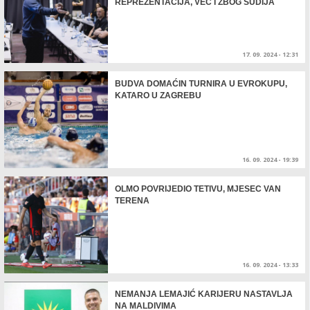
REPREZENTACIJA, VEĆ I ZBOG SUDIJA
17. 09. 2024 - 12:31
BUDVA DOMAĆIN TURNIRA U EVROKUPU,
KATARO U ZAGREBU
16. 09. 2024 - 19:39
OLMO POVRIJEDIO TETIVU, MJESEC VAN
TERENA
16. 09. 2024 - 13:33
NEMANJA LEMAJIĆ KARIJERU NASTAVLJA
NA MALDIVIMA