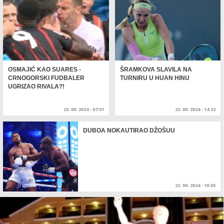
OSMAJIĆ KAO SUARES -
ŠRAMKOVA SLAVILA NA
CRNOGORSKI FUDBALER
TURNIRU U HUAN HINU
UGRIZAO RIVALA?!
23. 09. 2024 - 07:01
22. 09. 2024 - 14:22
DUBOA NOKAUTIRAO DŽOŠUU
22. 09. 2024 - 10:55