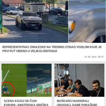
REPREZENTATIVAC ENGLESKE NA TRENING STIGAO VOZILOM KOJE JE
PRVI PUT VIĐENO U VELIKOJ BRITANIJI
19. 09. 2024 - 09:37
SCENA KOJOJ SE ČUDI
MUŠKARCI NADIGRALI
EVROPA: AMATERSKA GREŠKA
URUGVAJ, DAME PORAŽENE