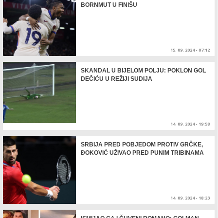
BORNMUT U FINIŠU
15. 09. 2024 - 07:12
SKANDAL U BIJELOM POLJU: POKLON GOL
DEČIĆU U REŽIJI SUDIJA
14. 09. 2024 - 19:58
SRBIJA PRED POBJEDOM PROTIV GRČKE,
ĐOKOVIĆ UŽIVAO PRED PUNIM TRIBINAMA
14. 09. 2024 - 18:23