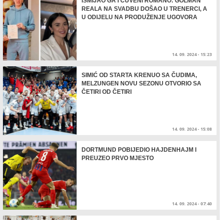
ISMIJAO GA I ČUVENI ROMANO: GOLMAN
REALA NA SVADBU DOŠAO U TRENERCI, A
U ODIJELU NA PRODUŽENJE UGOVORA
14. 09. 2024 - 15:23
SIMIĆ OD STARTA KRENUO SA ČUDIMA,
MELZUNGEN NOVU SEZONU OTVORIO SA
ČETIRI OD ČETIRI
14. 09. 2024 - 15:08
DORTMUND POBIJEDIO HAJDENHAJM I
PREUZEO PRVO MJESTO
14. 09. 2024 - 07:40