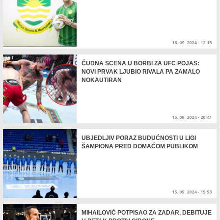
16. 09. 2024 - 12:15
ČUDNA SCENA U BORBI ZA UFC POJAS:
NOVI PRVAK LJUBIO RIVALA PA ZAMALO
NOKAUTIRAN
15. 09. 2024 - 20:41
UBJEDLJIV PORAZ BUDUĆNOSTI U LIGI
ŠAMPIONA PRED DOMAĆOM PUBLIKOM
15. 09. 2024 - 15:53
MIHAILOVIĆ POTPISAO ZA ZADAR, DEBITUJE