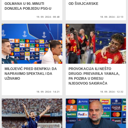
GOLMANA U 90. MINUTI
OD ŠVAJCARSKE
DONIJELA POBJEDU PSG-U
19. 09. 2024 - 08:48
18. 09. 2024 - 22:13
MILOJEVIĆ PRED BENFIKU: DA
PROVOKACIJA ILI NEŠTO
NAPRAVIMO SPEKTAKL I DA
DRUGO: PREVARILA YAMALA,
UŽIVAMO
PA POZIRA U DRESU
NJEGOVOG SAIGRAČA
18. 09. 2024 - 14:21
18. 09. 2024 - 12:32