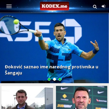
Sport
Đoković saznao ime narednog protivnika u
Šangaju