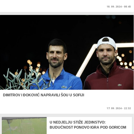
18. 09. 2024 - 08:45
DIMITROV I ĐOKOVIĆ NAPRAVILI ŠOU U SOFIJI
17. 09. 2024 - 22:32
U NEDJELJU STIŽE JEDINSTVO:
BUDUĆNOST PONOVO IGRA POD GORICOM