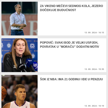
ZA VIKEND MEČEVI SEDMOG KOLA, JEZERO
DOČEKUJE BUDUĆNOST
13. 09. 2024 - 16:15
POPOVIĆ: SVAKI BOD JE VELIKI USPJEH,
POVRATAK U "MORAČU" DODATNI MOTIV
13. 09. 2024 - 15:35
ŠOK IZ NBA: IMA 21 GODINU I IDE U PENZIJU
13. 09. 2024 - 15:19