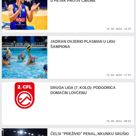
U PETAK PROTIV CIBONE
15. 09. 2024 - 13:47
JADRAN OVJERIO PLASMAN U LIGU
ŠAMPIONA
15. 09. 2024 - 11:51
DRUGA LIGA (7. KOLO): PODGORICA
DOMAĆIN LOVĆENU
15. 09. 2024 - 08:53
ČELSI "PREŽIVIO" PENAL, NKUNKU SRUŠIO