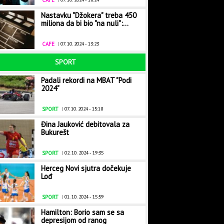
CAFE
Nastavku "Džokera" treba 450
miliona da bi bio "na nuli":...
CAFE
|
07. 10. 2024 - 13:23
SPORT
Padali rekordi na MBAT "Podi
2024"
SPORT
|
07. 10. 2024 - 15:18
Đina Jauković debitovala za
Bukurešt
SPORT
|
02. 10. 2024 - 19:35
Herceg Novi sjutra dočekuje
Lođ
SPORT
|
01. 10. 2024 - 15:59
Hamilton: Borio sam se sa
depresijom od ranog