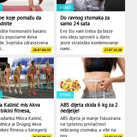
FITNES
be koje pomažu da
Do ravnog stomaka za
udnite
samo 24 sata
išite hormonalni balans
Evo što vam treba da biste
u popularne Aviva
ovu ideju sproveli u djelo
e. Svjetska zdravstvena
jeste strateško kombinovanje
...
nami...
28.07 04:59
27.07 11:28
FITNES
ca Kalinić mis Akva
ABS dijeta skida 6 kg za 2
bikini fitnesa,
nedjelje!
ičenje pratio i
ađanka Milica Kalinić,
ABS dijeta je manje fokusirana
a(FOTO)
dnica je Drugog Akva
na tjelesnu privlačnost
ikini fitnesa u kategoriji
mišićavog stomaka, a više na
pov...