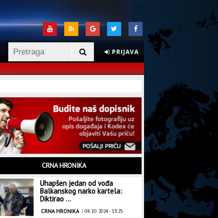
PRIJAVA
CRNA HRONIKA
Uhapšen jedan od vođa
Balkanskog narko kartela:
Diktirao ...
CRNA HRONIKA
|
08. 10. 2024 - 13:25