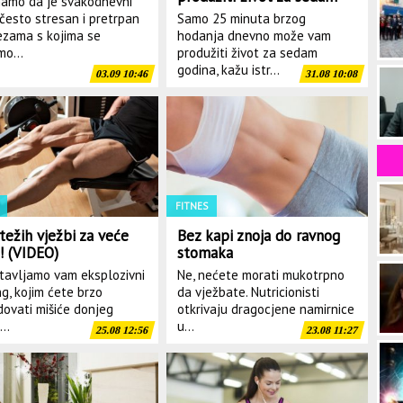
namo da je svakodnevni
godina
 često stresan i pretrpan
Samo 25 minuta brzog
zama s kojima se
hodanja dnevno može vam
o...
produžiti život za sedam
godina, kažu istr...
03.09 10:46
31.08 10:08
FITNES
težih vježbi za veće
Bez kapi znoja do ravnog
! (VIDEO)
stomaka
tavljamo vam eksplozivni
Ne, nećete morati mukotrpno
ng, kojim ćete brzo
da vježbate. Nutricionisti
dovati mišiće donjeg
otkrivaju dragocjene namirnice
...
u...
25.08 12:56
23.08 11:27