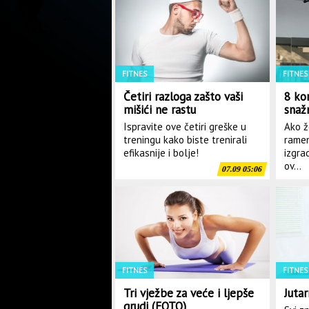
Šćekić: Slučaj vršnjačkog na
FITNES
FITNES
Četiri razloga zašto vaši
8 ko
mišići ne rastu
snaž
Ispravite ove četiri greške u
Ako ž
treningu kako biste trenirali
ramen
efikasnije i bolje!
izgra
ov...
07.09 05:06
FITNES
FITNES
Tri vježbe za veće i ljepše
Juta
grudi (FOTO)