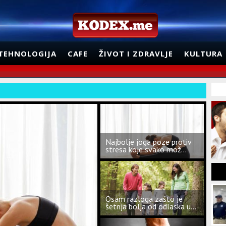
TEHNOLOGIJA
CAFE
ŽIVOT I ZDRAVLJE
KULTURA
Najbolje joga poze protiv
stresa koje svako mož...
Osam razloga zašto je
šetnja bolja od odlaska u...