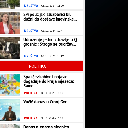
DRUŠTVO
|
08. 10. 2024 - 11:00
Svi policijski službenici bili
dužni da dostave imovinske...
DRUŠTVO
|
08. 10. 2024 - 10:44
Udruženje jedno zdravlje o Q
groznici: Strogo se pridržav...
DRUŠTVO
|
08. 10. 2024 - 10:19
POLITIKA
Spajićev kabinet najavio
događaje do kraja mjeseca:
Samo ...
POLITIKA
|
08. 10. 2024 - 12:22
Vučić danas u Crnoj Gori
POLITIKA
|
08. 10. 2024 - 11:07
Danas plenarna sjednica