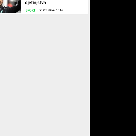
djetinjstva
SPORT
|
30. 09. 2024 - 10:16