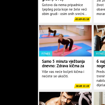
Svi z
Gotovo da nema pripadnice
život
ljepšeg pola koje ne žele veći
obave
obim grudi - osim onih srećni...
moram
03.09 05:58
FITNES
FITNES
Samo 5 minuta vježbanja
6 naj
dnevno: Zdrava kičma za
noge
sva vremena! (VIDEO)
Više vas neće boljeti kičma i
Preds
nećete se ukočiti.
treni
nabil
dijela
30.08 11:10