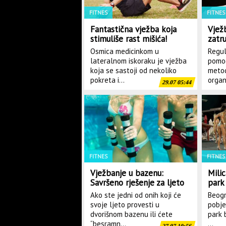
FITNES
FITNES
Fantastična vježba koja
Vjež
stimuliše rast mišića!
zatr
(VIDEO)
Osmica medicinkom u
Regul
lateralnom iskoraku je vježba
pomoć
koja se sastoji od nekoliko
metod
pokreta i...
organi
29.07 05:44
FITNES
FITNES
Vježbanje u bazenu:
Mili
Savršeno rješenje za ljeto
park 
(VIDEO)
takm
Ako ste jedni od onih koji će
Beogr
Palm
svoje ljeto provesti u
pobje
dvorišnom bazenu ili ćete
park b
“besramn...
...