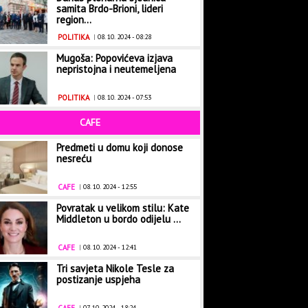
samita Brdo-Brioni, lideri
region...
POLITIKA
|
08. 10. 2024 - 08:28
Mugoša: Popovićeva izjava
nepristojna i neutemeljena
POLITIKA
|
08. 10. 2024 - 07:53
CAFE
Predmeti u domu koji donose
nesreću
CAFE
|
08. 10. 2024 - 12:55
Povratak u velikom stilu: Kate
Middleton u bordo odijelu ...
CAFE
|
08. 10. 2024 - 12:41
Tri savjeta Nikole Tesle za
postizanje uspjeha
|
07. 10. 2024 - 18:24