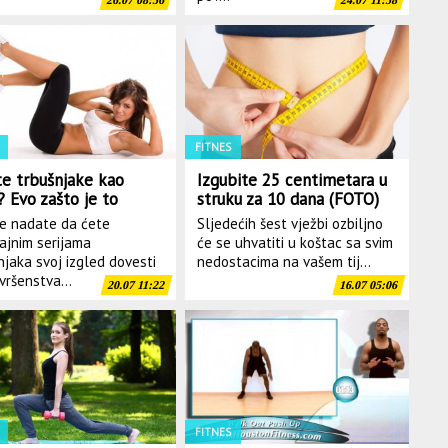
26.07 08:56
24.07 11:58
FITNES
te trbušnjake kao
Izgubite 25 centimetara u
'? Evo zašto je to
struku za 10 dana (FOTO)
uno beskorisno!
e nadate da ćete
Sljedećih šest vježbi ozbiljno
EO)
ajnim serijama
će se uhvatiti u koštac sa svim
njaka svoj izgled dovesti
nedostacima na vašem tij...
vršenstva...
20.07 11:22
16.07 05:06
FITNES