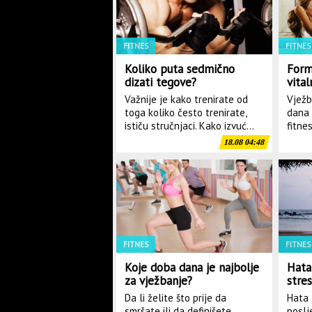
FITNES
FITNES
Koliko puta sedmično
Form
dizati tegove?
vital
Važnije je kako trenirate od
Vježb
toga koliko često trenirate,
dana 
ističu stručnjaci. Kako izvuć...
fitne
18.08 04:48
FITNES
FITNES
Koje doba dana je najbolje
Hata
za vježbanje?
stre
Da li želite što prije da
Hata 
smršate ili da definišete
poslj