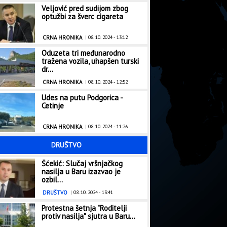
Veljović pred sudijom zbog
nja
Naučnici potvrdili: Ovo 
optužbi za šverc cigareta
nu
doba dana za trening
CRNA HRONIKA
|
08. 10. 2024 - 13:12
Oduzeta tri međunarodno
tražena vozila, uhapšen turski
dr...
CRNA HRONIKA
|
08. 10. 2024 - 12:52
Udes na putu Podgorica -
Cetinje
CRNA HRONIKA
|
08. 10. 2024 - 11:26
DRUŠTVO
Šćekić: Slučaj vršnjačkog
nasilja u Baru izazvao je
ozbil...
DRUŠTVO
|
08. 10. 2024 - 13:41
Protestna šetnja "Roditelji
protiv nasilja" sjutra u Baru...