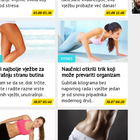
od stresa.
vježbu probajte već danas!
05.08 05:36
05.08 11:40
FITNES
i najbolje vježbe za
Naučnici otkrili trik koji
rašnju stranu butina
može prevariti organizam
EO)
da troši višak energije
vam se da se, dok trčite,
Gubitak kilograma bez
te i radite razne vrste
napornog rada i vježbe jedan
nih vježbi, unutrašnjo...
je od snova pripadnika
modernog druš...
30.07 05:44
30.07 04:20