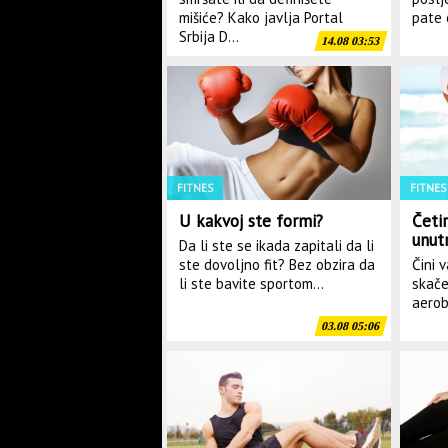
mišiće? Kako javlja Portal
pate 
Srbija D...
14.08 03:53
FITNES
FITNES
U kakvoj ste formi?
Četir
unut
Da li ste se ikada zapitali da li
(VID
ste dovoljno fit? Bez obzira da
Čini 
li ste bavite sportom...
skače
aerob
03.08 05:06