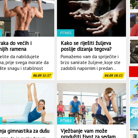
silja u Baru izazvao je ozbiljnu zabrinutost Slučaj vr...
FITNES
raka do većih i
Kako se riješiti žuljeva
nijih ramena
poslije dizanja tegova?
elite da nabildujete
Pomažemo vam da spriječite i
a, prije svega morate da
brzo sanirate žuljeve, koje ste
dite snagu i stabilnost
zadobili napornim i predan...
06.09 11:57
04.09 10:15
FITNES
rnja gimnastika za dušu
Vježbanje vam može
produžiti život za sedam