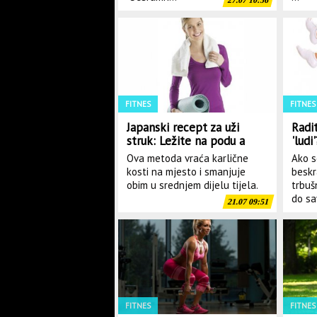
27.07 10:56
FITNES
FITNES
Japanski recept za uži
Radi
struk: Ležite na podu a
'ludi
centimetri nestaju
potp
Ova metoda vraća karlične
Ako s
(VID
kosti na mjesto i smanjuje
beskr
obim u srednjem dijelu tijela.
trbuš
do sa
21.07 09:51
FITNES
FITNES