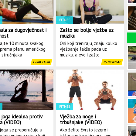
FITNES
ula za dugovječnost i
Zašto se bolje vježba uz
nost
muziku
ajte 10 minuta svakog
Oni koji treniraju, znaju koliko
prema planu američkog
vježbanje lakše pada uz
s stručnjaka
muziku, a evo i zašto.
17.08 11:30
15.08 07:41
FITNES
 joga idealna protiv
Vježba za noge i
sa (VIDEO)
trbušnjake (VIDEO)
joga se preporučuje u
Ako želite čvrsto jezgro i
ednje vrijeme svima koji
isklesane kvadricepse, ovu