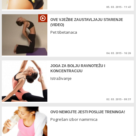
05. 03. 2015 - 11:47
OVE VJEŽBE ZAUSTAVLJAJU STARENJE
(VIDEO)
Pet tibetanaca
04. 03. 2015 - 16:26
JOGA ZA BOLJU RAVNOTEŽU I
KONCENTRACIJU
Istraživanje
02. 03. 2015 - 09:37
OVO NEMOJTE JESTI POSLIJE TRENINGA!
Pogrešan izbor namirnica