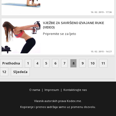
16. 02. 2015 - 17:36
VJEŽBE ZA SAVRŠENO IZVAJANE RUKE
(VIDEO)
Pripremite se za ljeto
15. 02. 2015 - 14:27
Prethodna
1
4
5
6
7
8
9
10
11
12
Sljedeća
O nama
|
Impresum
|
Kontaktirajte nas
Vlasnik autorskih prava Kodex.me.
Kopiranje i prenos sadržaja samo uz pismenu dozvolu.