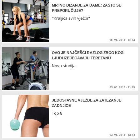
MRTVO DIZANJE ZA DAME: ZAŠTO SE
PREPORUČUJE?
"Kraljica svih vježbi"
05. 05. 2015 - 18:12
OVO JE NAJČEŠĆI RAZLOG ZBOG KOG
LJUDI IZBJEGAVAJU TERETANU
Nova studija
03. 05. 2015 - 11:29
JEDOSTAVNE VJEŽBE ZA ZATEZANJE
ZADNJICE
Top 8
02. 05. 2015 - 12:14