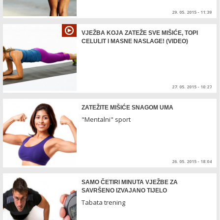
29. 05. 2015 - 11:39
VJEŽBA KOJA ZATEŽE SVE MIŠIĆE, TOPI
CELULIT I MASNE NASLAGE! (VIDEO)
27. 05. 2015 - 10:27
ZATEŽITE MIŠIĆE SNAGOM UMA
"Mentalni" sport
26. 05. 2015 - 18:04
SAMO ČETIRI MINUTA VJEŽBE ZA
SAVRŠENO IZVAJANO TIJELO
Tabata trening