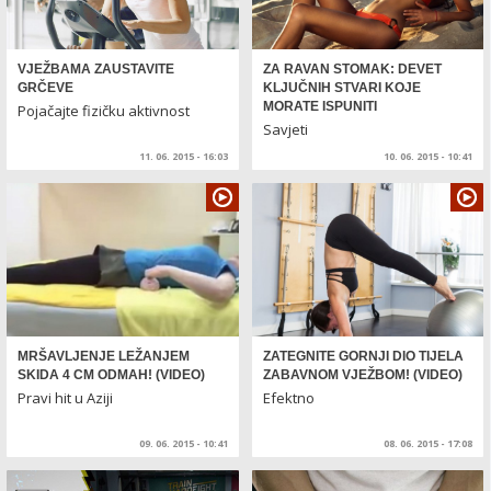
VJEŽBAMA ZAUSTAVITE
ZA RAVAN STOMAK: DEVET
GRČEVE
KLJUČNIH STVARI KOJE
MORATE ISPUNITI
Pojačajte fizičku aktivnost
Savjeti
11. 06. 2015 - 16:03
10. 06. 2015 - 10:41
MRŠAVLJENJE LEŽANJEM
ZATEGNITE GORNJI DIO TIJELA
SKIDA 4 CM ODMAH! (VIDEO)
ZABAVNOM VJEŽBOM! (VIDEO)
Pravi hit u Aziji
Efektno
09. 06. 2015 - 10:41
08. 06. 2015 - 17:08