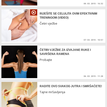
09. 03. 2015 - 16:32
RIJEŠITE SE CELULITA OVIM EFEKTIVNIM
TRENINGOM (VIDEO)
Četiri vježbe
07. 03. 2015 - 10:57
ČETIRI VJEŽBE ZA IZVAJANE RUKE I
SAVRŠENA RAMENA
Probajte
06. 03. 2015 - 11:28
RADITE OVO SVAKOG JUTRA I SMRŠAĆETE!
Tajne mršavljenja