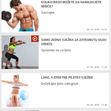
KOLIKO BRZO MOŽETE DA NABILDUJETE
MIŠIĆE?
Saznajte
08. 05. 2015 - 16:26
SAMO JEDNA VJEŽBA ZA ZATEGNUTU GUZU
(VIDEO)
Spremite se za ljeto
07. 05. 2015 - 11:33
LAKE, A EFEKTNE PILATES VJEŽBE
Dočekajte ljeto zategnuti
06. 05. 2015 - 17:48