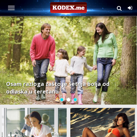
Fitnes
Osam razloga zašto je šetnja bolja od
odlaska u teretanu