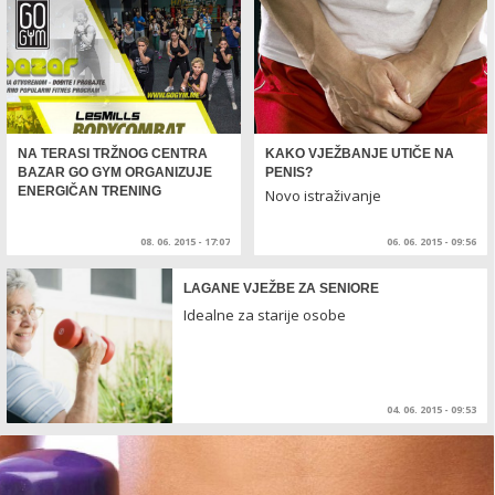
NA TERASI TRŽNOG CENTRA
KAKO VJEŽBANJE UTIČE NA
BAZAR GO GYM ORGANIZUJE
PENIS?
ENERGIČAN TRENING
Novo istraživanje
08. 06. 2015 - 17:07
06. 06. 2015 - 09:56
LAGANE VJEŽBE ZA SENIORE
Idealne za starije osobe
04. 06. 2015 - 09:53