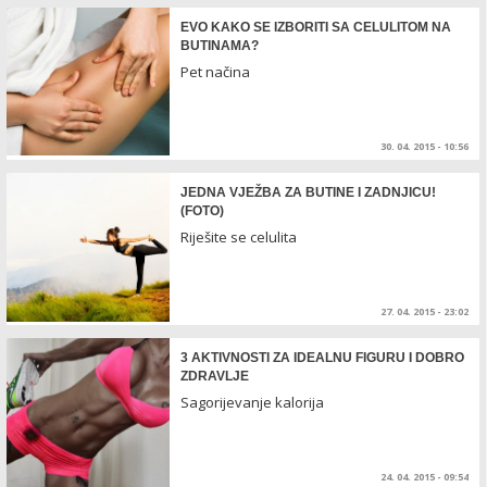
EVO KAKO SE IZBORITI SA CELULITOM NA
BUTINAMA?
Pet načina
30. 04. 2015 - 10:56
JEDNA VJEŽBA ZA BUTINE I ZADNJICU!
(FOTO)
Riješite se celulita
27. 04. 2015 - 23:02
3 AKTIVNOSTI ZA IDEALNU FIGURU I DOBRO
ZDRAVLJE
Sagorijevanje kalorija
24. 04. 2015 - 09:54