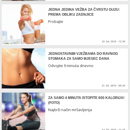
JEDNA JEDINA VEŽBA ZA ČVRSTU GUZU:
PREMA OBLIKU ZADNJICE
Probajte
23. 04. 2015 - 12:39
JEDNOSTAVNIM VJEŽBAMA DO RAVNOG
STOMAKA ZA SAMO MJESEC DANA
Odvojite 9 minuta dnevno
21. 03. 2015 - 09:29
ZA SAMO 4 MINUTA ISTOPITE 600 KALORIJA!
(FOTO)
Najbrži način mršavljenja
14. 03. 2015 - 11:15