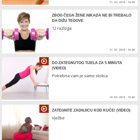
11. 03. 2015 - 16:58
ZBOG ČEGA ŽENE NIKADA NE BI TREBALO
DA DIŽU TEGOVE
12 razloga
11. 03. 2015 - 16:40
DO ZATEGNUTOG TIJELA ZA 5 MINUTA
(VIDEO)
Potrebna vam je samo stolica
10. 03. 2015 - 16:40
ZATEGNITE ZADNJICU KOD KUĆE! (VIDEO)
Vježbe