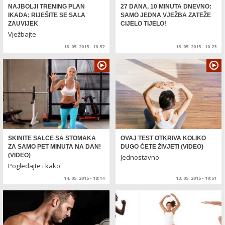
NAJBOLJI TRENING PLAN
27 DANA, 10 MINUTA DNEVNO:
IKADA: RIJEŠITE SE SALA
SAMO JEDNA VJEŽBA ZATEŽE
ZAUVIJEK
CIJELO TIJELO!
Vježbajte
18. 05. 2015 - 16:57
15. 05. 2015 - 10:23
SKINITE SALCE SA STOMAKA
OVAJ TEST OTKRIVA KOLIKO
ZA SAMO PET MINUTA NA DAN!
DUGO ĆETE ŽIVJETI (VIDEO)
(VIDEO)
Jednostavno
Pogledajte i kako
14. 05. 2015 - 18:14
13. 05. 2015 - 10:51