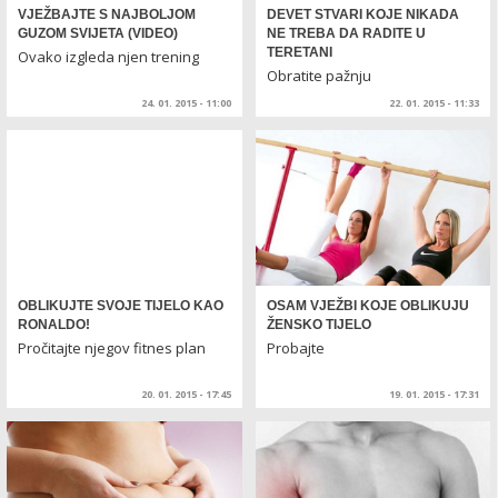
VJEŽBAJTE S NAJBOLJOM
DEVET STVARI KOJE NIKADA
GUZOM SVIJETA (VIDEO)
NE TREBA DA RADITE U
TERETANI
Ovako izgleda njen trening
Obratite pažnju
24. 01. 2015 - 11:00
22. 01. 2015 - 11:33
OBLIKUJTE SVOJE TIJELO KAO
OSAM VJEŽBI KOJE OBLIKUJU
RONALDO!
ŽENSKO TIJELO
Pročitajte njegov fitnes plan
Probajte
20. 01. 2015 - 17:45
19. 01. 2015 - 17:31