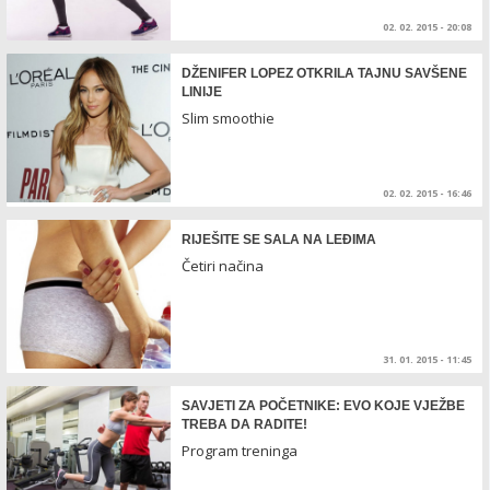
02. 02. 2015 - 20:08
DŽENIFER LOPEZ OTKRILA TAJNU SAVŠENE
LINIJE
Slim smoothie
02. 02. 2015 - 16:46
RIJEŠITE SE SALA NA LEĐIMA
Četiri načina
31. 01. 2015 - 11:45
SAVJETI ZA POČETNIKE: EVO KOJE VJEŽBE
TREBA DA RADITE!
Program treninga