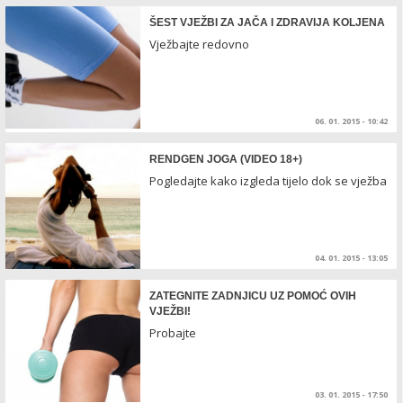
ŠEST VJEŽBI ZA JAČA I ZDRAVIJA KOLJENA
Vježbajte redovno
06. 01. 2015 - 10:42
RENDGEN JOGA (VIDEO 18+)
Pogledajte kako izgleda tijelo dok se vježba
04. 01. 2015 - 13:05
ZATEGNITE ZADNJICU UZ POMOĆ OVIH
VJEŽBI!
Probajte
03. 01. 2015 - 17:50