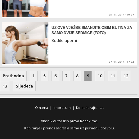
28. 11. 2014 - 10:27
UZ OVE VJEŽBE SMANJITE OBIM BUTINA ZA
SAMO DVIJE SEDMICE (FOTO)
Budite uporni
27. 11. 2014 - 17:02
Prethodna
1
5
6
7
8
9
10
11
12
13
Sljedeća
O nama
|
Impresum
|
Kontaktirajte nas
Vlasnik autorskih prava Kodex.me.
Kopiranje i prenos sadržaja samo uz pismenu dozvolu.