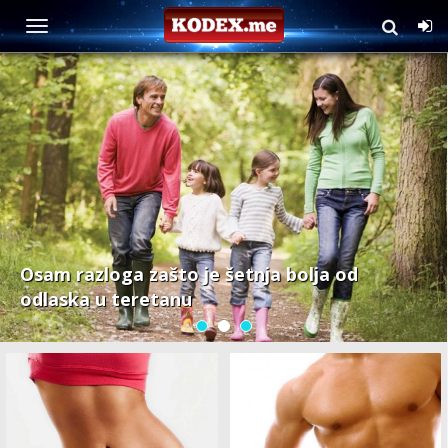
Fitnes
Osam razloga zašto je šetnja bolja od
odlaska u teretanu