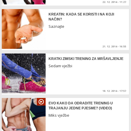
22. 12. 2014 - 11:27
KREATIN: KADA SE KORISTI I NA KOJI
NAČIN?
Saznajte
21. 12. 2014 - 16:55
KRATKI ZIMSKI TRENING ZA MRŠAVLJENJE
Sedam vježbi
18. 12. 2014 - 17:57
EVO KAKO DA ODRADITE TRENING U
TRAJANJU JEDNE PJESME? (VIDEO)
Miks vježbe