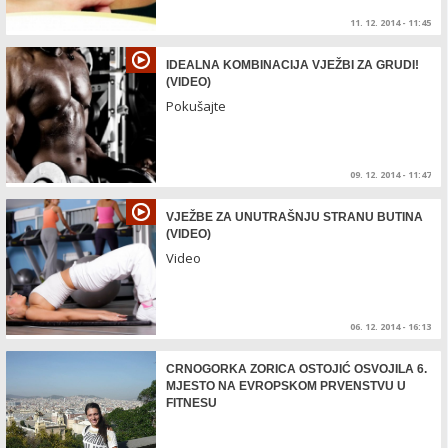
11. 12. 2014 - 11:45
IDEALNA KOMBINACIJA VJEŽBI ZA GRUDI!
(VIDEO)
Pokušajte
09. 12. 2014 - 11:47
VJEŽBE ZA UNUTRAŠNJU STRANU BUTINA
(VIDEO)
Video
06. 12. 2014 - 16:13
CRNOGORKA ZORICA OSTOJIĆ OSVOJILA 6.
MJESTO NA EVROPSKOM PRVENSTVU U
FITNESU