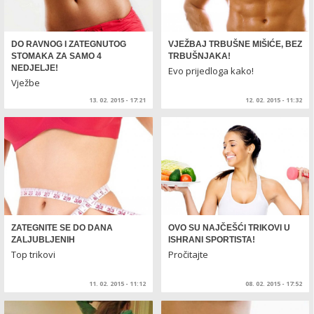
DO RAVNOG I ZATEGNUTOG
VJEŽBAJ TRBUŠNE MIŠIĆE, BEZ
STOMAKA ZA SAMO 4
TRBUŠNJAKA!
NEDJELJE!
Evo prijedloga kako!
Vježbe
13. 02. 2015 - 17:21
12. 02. 2015 - 11:32
ZATEGNITE SE DO DANA
OVO SU NAJČEŠĆI TRIKOVI U
ZALJUBLJENIH
ISHRANI SPORTISTA!
Top trikovi
Pročitajte
11. 02. 2015 - 11:12
08. 02. 2015 - 17:52