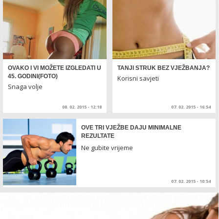
OVAKO I VI MOŽETE IZGLEDATI U
TANJI STRUK BEZ VJEŽBANJA?
45. GODINI(FOTO)
Korisni savjeti
Snaga volje
08. 02. 2015 - 12:18
07. 02. 2015 - 16:54
OVE TRI VJEŽBE DAJU MINIMALNE
REZULTATE
Ne gubite vrijeme
07. 02. 2015 - 10:54