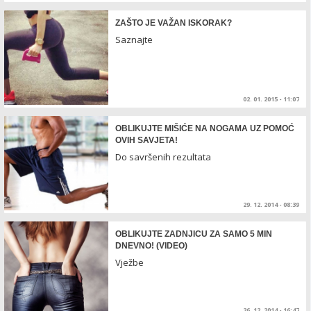
ZAŠTO JE VAŽAN ISKORAK?
Saznajte
02. 01. 2015 - 11:07
OBLIKUJTE MIŠIĆE NA NOGAMA UZ POMOĆ
OVIH SAVJETA!
Do savršenih rezultata
29. 12. 2014 - 08:39
OBLIKUJTE ZADNJICU ZA SAMO 5 MIN
DNEVNO! (VIDEO)
Vježbe
26. 12. 2014 - 16:47