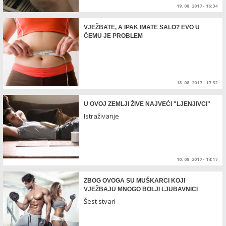
19. 08. 2017 - 16:34
VJEŽBATE, A IPAK IMATE SALO? EVO U
ČEMU JE PROBLEM
18. 08. 2017 - 17:32
U OVOJ ZEMLJI ŽIVE NAJVEĆI "LJENJIVCI"
Istraživanje
10. 08. 2017 - 14:17
ZBOG OVOGA SU MUŠKARCI KOJI
VJEŽBAJU MNOGO BOLJI LJUBAVNICI
Šest stvari