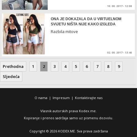
10. 08. 2017 - 12:08
ONA JE DOKAZALA DA U VIRTUELNOM
SVIJETU NIŠTA NIJE KAKO IZGLEDA
Razbila mitove
02. 08. 2017 - 13:46
Prethodna
1
2
3
4
5
6
7
8
9
Sljedeća
O nama
|
Impresum
|
Kontaktirajte nas
Vlasnik autorskih prava Kodex.me.
Kopiranje i prenos sadržaja samo uz pismenu dozvolu.
Copyright © 2026 KODEX.ME. Sva prava zadržana