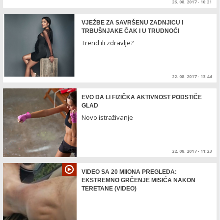
26. 08. 2017 - 10:21
VJEŽBE ZA SAVRŠENU ZADNJICU I
TRBUŠNJAKE ČAK I U TRUDNOĆI
Trend ili zdravlje?
22. 08. 2017 - 13:44
EVO DA LI FIZIČKA AKTIVNOST PODSTIČE
GLAD
Novo istraživanje
22. 08. 2017 - 11:23
VIDEO SA 20 MIIONA PREGLEDA:
EKSTREMNO GRČENJE MISIĆA NAKON
TERETANE (VIDEO)