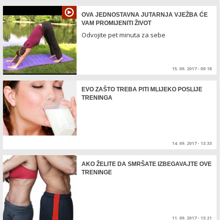
OVA JEDNOSTAVNA JUTARNJA VJEŽBA ĆE
VAM PROMIJENITI ŽIVOT
Odvojite pet minuta za sebe
15. 09. 2017 - 09:18
EVO ZAŠTO TREBA PITI MLIJEKO POSLIJE
TRENINGA
14. 09. 2017 - 13:33
AKO ŽELITE DA SMRŠATE IZBEGAVAJTE OVE
TRENINGE
11. 09. 2017 - 13:21