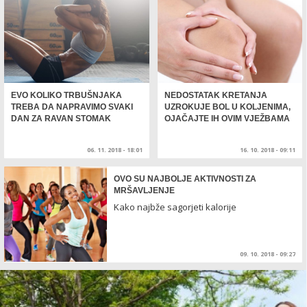
EVO KOLIKO TRBUŠNJAKA
NEDOSTATAK KRETANJA
TREBA DA NAPRAVIMO SVAKI
UZROKUJE BOL U KOLJENIMA,
DAN ZA RAVAN STOMAK
OJAČAJTE IH OVIM VJEŽBAMA
06. 11. 2018 - 18:01
16. 10. 2018 - 09:11
OVO SU NAJBOLJE AKTIVNOSTI ZA
MRŠAVLJENJE
Kako najbže sagorjeti kalorije
09. 10. 2018 - 09:27