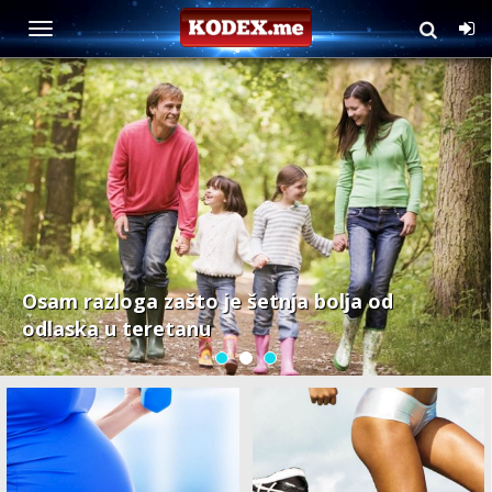
Fitnes
Osam razloga zašto je šetnja bolja od
odlaska u teretanu