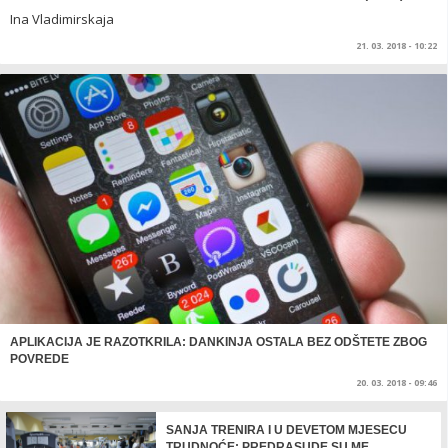
Ina Vladimirskaja
21. 03. 2018 - 10:22
APLIKACIJA JE RAZOTKRILA: DANKINJA OSTALA BEZ ODŠTETE ZBOG
POVREDE
20. 03. 2018 - 09:46
SANJA TRENIRA I U DEVETOM MJESECU
TRUDNOĆE: PREDRASUDE SU ME