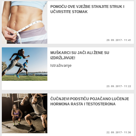
POMOĆU OVE VJEŽBE STANJITE STRUK I
UČVRSTITE STOMAK
29. 09. 2017 - 11:41
MUŠKARCI SU JAČI ALI ŽENE SU
IZDRŽLJIVIJE!
Istraživanje
23. 09. 2017 - 11:22
ČUČNJEVI PODSTIČU POJAČANO LUČENJE
HORMONA RASTA I TESTOSTERONA
22. 09. 2017 - 11:36