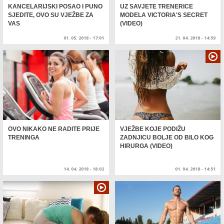
KANCELARIJSKI POSAO I PUNO
UZ SAVJETE TRENERICE
SJEDITE, OVO SU VJEŽBE ZA
MODELA VICTORIA'S SECRET
VAS
(VIDEO)
01. 05. 2018 - 17:01
21. 04. 2018 - 14:59
OVO NIKAKO NE RADITE PRIJE
VJEŽBE KOJE PODIŽU
TRENINGA
ZADNJICU BOLJE OD BILO KOG
HIRURGA (VIDEO)
14. 04. 2018 - 18:02
01. 04. 2018 - 14:51