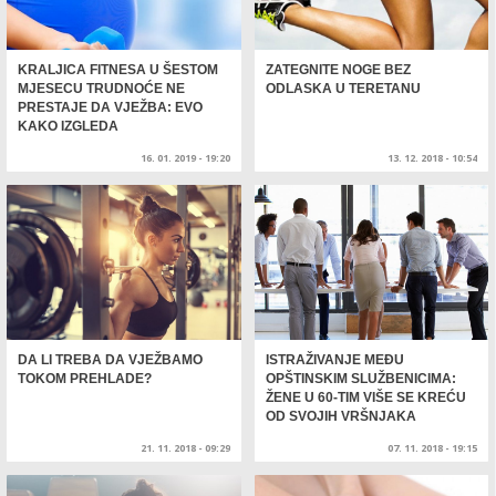
KRALJICA FITNESA U ŠESTOM
ZATEGNITE NOGE BEZ
MJESECU TRUDNOĆE NE
ODLASKA U TERETANU
PRESTAJE DA VJEŽBA: EVO
KAKO IZGLEDA
16. 01. 2019 - 19:20
13. 12. 2018 - 10:54
DA LI TREBA DA VJEŽBAMO
ISTRAŽIVANJE MEĐU
TOKOM PREHLADE?
OPŠTINSKIM SLUŽBENICIMA:
ŽENE U 60-TIM VIŠE SE KREĆU
OD SVOJIH VRŠNJAKA
21. 11. 2018 - 09:29
07. 11. 2018 - 19:15