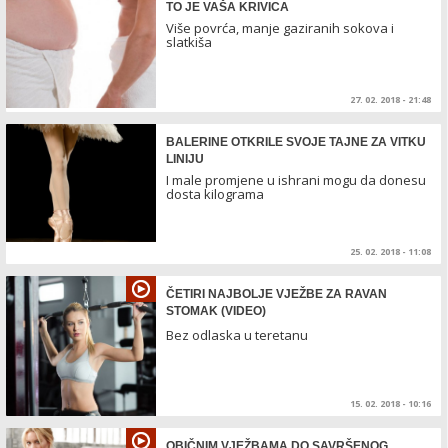
TO JE VAŠA KRIVICA
Više povrća, manje gaziranih sokova i
slatkiša
27. 02. 2018 - 21:48
BALERINE OTKRILE SVOJE TAJNE ZA VITKU
LINIJU
I male promjene u ishrani mogu da donesu
dosta kilograma
25. 02. 2018 - 11:08
ČETIRI NAJBOLJE VJEŽBE ZA RAVAN
STOMAK (VIDEO)
Bez odlaska u teretanu
15. 02. 2018 - 10:16
OBIČNIM VJEŽBAMA DO SAVRŠENOG