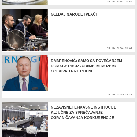
11. 06. 2024 - 20:36
GLEDAJ NARODE I PLAČI
11. 06. 2024 - 18:44
RABRENOVIĆ: SAMO SA POVEĆANJEM
DOMAĆE PROIZVODNJE, MI MOŽEMO
OČEKIVATI NIŽE CIJENE
11. 06. 2024 - 09:05
NEZAVISNE I EFIKASNE INSTITUCIJE
KLJUČNE ZA SPREČAVANJE
OGRANIČAVANJA KONKURENCIJE