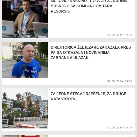
MUJOVIĆ: RASKINUT UGOVOR ZA RUDNIK
BRSKOVO SA KOMPANIJOM TARA
RESORSIS
30. 05. 2024 - 15:03
DIREKTORICA ŽELJEZARE ZAKAZALA PRES
PA GA OTKAZALA I NOVINARIMA
ZABRANILA ULAZAK
30. 05. 2024 - 13:05
ZA JEDNE STEČAJ RJEŠENJE, ZA DRUGE
KATASTROFA
30. 05. 2024 - 09:13