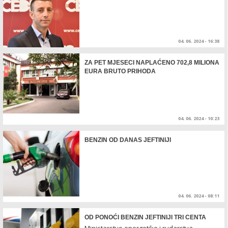
04. 06. 2024 - 16:38
ZA PET MJESECI NAPLAĆENO 702,8 MILIONA
EURA BRUTO PRIHODA
04. 06. 2024 - 10:23
BENZIN OD DANAS JEFTINIJI
04. 06. 2024 - 08:11
OD PONOĆI BENZIN JEFTINIJI TRI CENTA
Ministarstvo energetike i rudarstva