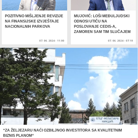
POZITIVNO MIŠLJENJE REVIZIJE
MUJOVIĆ: LOŠI MEĐULJUDSKI
NA FINANSIJSKE IZVJEŠTAJE
ODNOSI UTIČU NA
NACIONALNIH PARKOVA
POSLOVANJE CEDIS-A,
ZAMOREN SAM TIM SLUČAJEM
07. 06. 2024 - 11:00
07. 06. 2024 - 07:19
“ZA ŽELJEZARU NAĆI OZBILJNOG INVESTITORA SA KVALITETNIM
BIZNIS PLANOM“