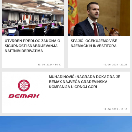
UTVRĐEN PREDLOG ZAKONA O
SPAJIĆ: OČEKUJEMO VIŠE
SIGURNOSTI SNABDIJEVANJA
NJEMAČKIH INVESTITORA
NAFTNIM DERIVATIMA
13. 06. 2024 - 14:47
12. 06. 2024 - 20:26
MUHADINOVIĆ: NAGRADA DOKAZ DA JE
BEMAX NAJVEĆA GRAĐEVINSKA
KOMPANIJA U CRNOJ GORI
12. 06. 2024 - 16:10