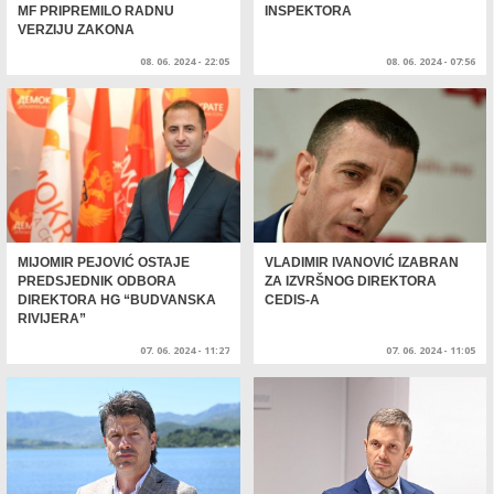
MF PRIPREMILO RADNU
INSPEKTORA
VERZIJU ZAKONA
08. 06. 2024 - 22:05
08. 06. 2024 - 07:56
MIJOMIR PEJOVIĆ OSTAJE
VLADIMIR IVANOVIĆ IZABRAN
PREDSJEDNIK ODBORA
ZA IZVRŠNOG DIREKTORA
DIREKTORA HG “BUDVANSKA
CEDIS-A
RIVIJERA”
07. 06. 2024 - 11:27
07. 06. 2024 - 11:05