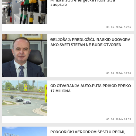
saopštilo
03. 06. 2024 - 16:56
ĐELJOŠAJ: PREDLOŽIĆU RASKID UGOVORA
AKO SVETI STEFAN NE BUDE OTVOREN
03. 06. 2024 - 10:06
OD OTVARANJA AUTO-PUTA PRIHOD PREKO
17 MILIONA
03. 06. 2024 - 07:35
PODGORIČKI AERODROM ŠESTI U REGIJI,