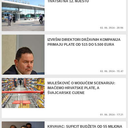
TIVATSKI NA 12. MJESTU
02. 06. 2024 - 20:06
IZVRŠNI DIREKTORI DRŽAVNIH KOMPANIJA
PRIMAJU PLATE OD 515 DO 5.500 EURA
02. 06. 2024 - 15:47
MULEŠKOVIĆ O MOGUĆEM SCENARIJU:
IMAĆEMO HRVATSKE PLATE, A
ŠVAJCARSKE CIJENE
01. 06. 2024 - 17:21
KRVAVAC: SUFICIT BUDŽETA OD 55 MILIONA