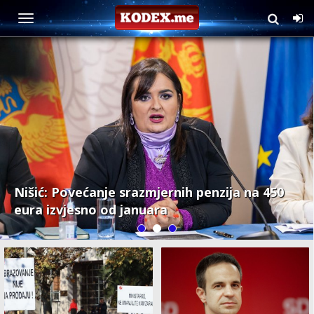
Ekonomija
Nišić: Povećanje srazmjernih penzija na 450
eura izvjesno od januara