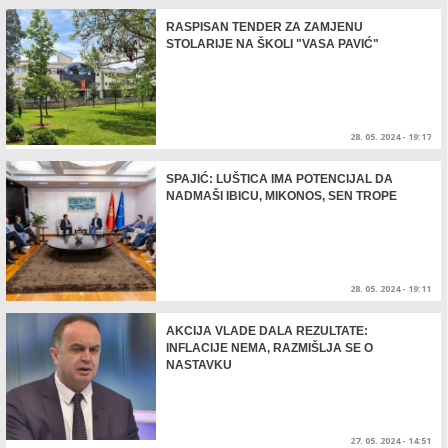
RASPISAN TENDER ZA ZAMJENU
STOLARIJE NA ŠKOLI "VASA PAVIĆ"
28. 05. 2024 - 19:17
SPAJIĆ: LUŠTICA IMA POTENCIJAL DA
NADMAŠI IBICU, MIKONOS, SEN TROPE
28. 05. 2024 - 19:11
AKCIJA VLADE DALA REZULTATE:
INFLACIJE NEMA, RAZMIŠLJA SE O
NASTAVKU
27. 05. 2024 - 14:51