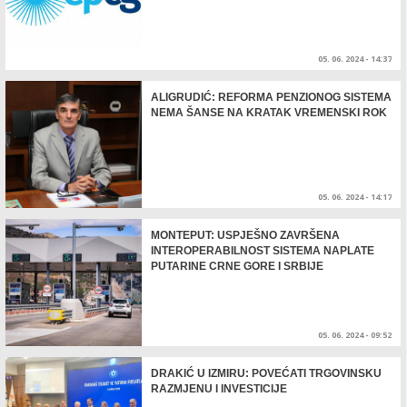
05. 06. 2024 - 14:37
ALIGRUDIĆ: REFORMA PENZIONOG SISTEMA
NEMA ŠANSE NA KRATAK VREMENSKI ROK
05. 06. 2024 - 14:17
MONTEPUT: USPJEŠNO ZAVRŠENA
INTEROPERABILNOST SISTEMA NAPLATE
PUTARINE CRNE GORE I SRBIJE
05. 06. 2024 - 09:52
DRAKIĆ U IZMIRU: POVEĆATI TRGOVINSKU
RAZMJENU I INVESTICIJE