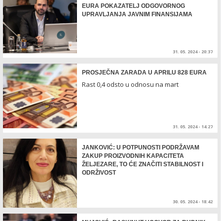
EURA POKAZATELJ ODGOVORNOG
UPRAVLJANJA JAVNIM FINANSIJAMA
31. 05. 2024 - 20:37
PROSJEČNA ZARADA U APRILU 828 EURA
Rast 0,4 odsto u odnosu na mart
31. 05. 2024 - 14:27
JANKOVIĆ: U POTPUNOSTI PODRŽAVAM
ZAKUP PROIZVODNIH KAPACITETA
ŽELJEZARE, TO ĆE ZNAČITI STABILNOST I
ODRŽIVOST
30. 05. 2024 - 18:42