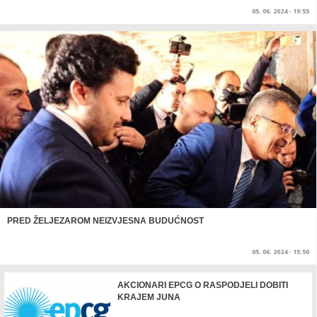
05. 06. 2024 - 19:55
PRED ŽELJEZAROM NEIZVJESNA BUDUĆNOST
05. 06. 2024 - 15:50
AKCIONARI EPCG O RASPODJELI DOBITI
KRAJEM JUNA