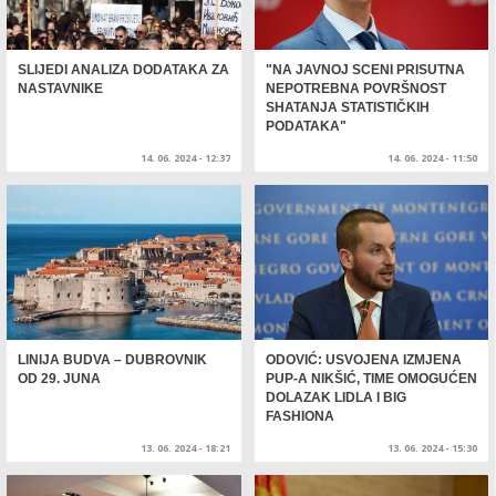
SLIJEDI ANALIZA DODATAKA ZA
"NA JAVNOJ SCENI PRISUTNA
NASTAVNIKE
NEPOTREBNA POVRŠNOST
SHATANJA STATISTIČKIH
PODATAKA"
14. 06. 2024 - 12:37
14. 06. 2024 - 11:50
LINIJA BUDVA – DUBROVNIK
ODOVIĆ: USVOJENA IZMJENA
OD 29. JUNA
PUP-A NIKŠIĆ, TIME OMOGUĆEN
DOLAZAK LIDLA I BIG
FASHIONA
13. 06. 2024 - 18:21
13. 06. 2024 - 15:30