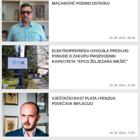
MACANOVIĆ PODNIO OSTAVKU
30. 05. 2024 - 08:40
ELEKTROPRIVREDA USVOJILA PREDLOG
PONUDE O ZAKUPU PROIZVODNIH
KAPACITETA “EPCG ŽELJEZARA NIKŠIĆ”
29. 05. 2024 - 21:06
VJEŠTAČKI RAST PLATA I PENZIJA
POVEĆAVA INFLACIJU
29. 05. 2024 - 17:01